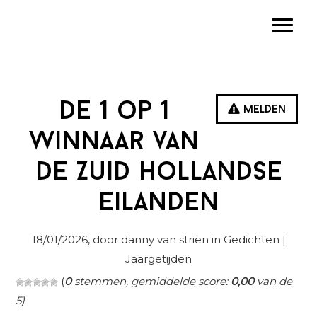
Spring
Door
Spring
Toggle
naar
naar
naar
de
de
de
hoofdnavigatie
hoofd
eerste
inhoud
sidebar
De 1 op 1
Melden
Winnaar van
de Zuid Hollandse
Eilanden
18/01/2026
, door danny van strien in
Gedichten
|
Jaargetijden
(
0
stemmen, gemiddelde score:
0,00
van de
5)