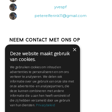
yvespf
peterelferink11@gmail.com
Neem contact met ons op
×
Deze website maakt gebruik
Help
van cookies.
Veelgestelde vragen
We gebruiken cookies om inhoud en
Contact
advertenties te personaliseren en om ons
Huisregels
verkeer te analyseren. We delen ook
informatie over uw gebruik van onze site met
onze advertentie- en analysepartners, die
deze kunnen combineren met andere
Snel naar:
informatie die u aan hen heeft verstrekt of
die zij hebben verzameld door uw gebruik
Gratis aanmelden
van hun diensten.
Privacybeleid
Inloggen