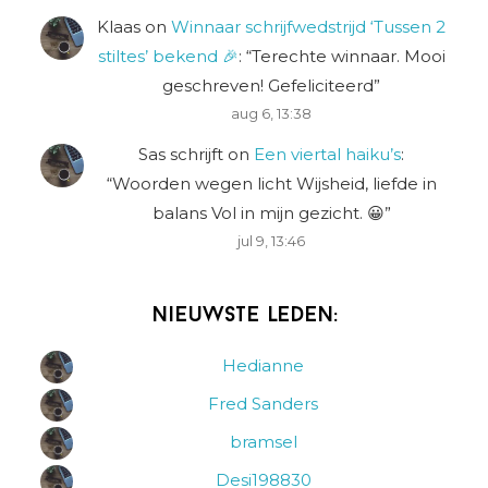
Klaas
on
Winnaar schrijfwedstrijd ‘Tussen 2
stiltes’ bekend 🎉
: “
Terechte winnaar. Mooi
geschreven! Gefeliciteerd
”
aug 6, 13:38
Sas schrijft
on
Een viertal haiku’s
:
“
Woorden wegen licht Wijsheid, liefde in
balans Vol in mijn gezicht. 😀
”
jul 9, 13:46
Nieuwste leden:
Hedianne
Fred Sanders
bramsel
Desi198830