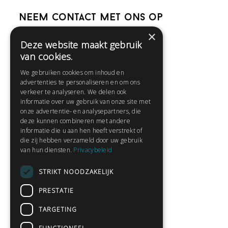
Neem contact met ons op
×
Deze website maakt gebruik
Help
van cookies.
Veelgestelde vragen
We gebruiken cookies om inhoud en
Contact
advertenties te personaliseren en om ons
Huisregels
verkeer te analyseren. We delen ook
informatie over uw gebruik van onze site met
onze advertentie- en analysepartners, die
deze kunnen combineren met andere
Snel naar:
informatie die u aan hen heeft verstrekt of
die zij hebben verzameld door uw gebruik
Gratis aanmelden
van hun diensten.
Privacybeleid
Inloggen
STRIKT NOODZAKELIJK
Privacybeleid
Huisregels
PRESTATIE
Contact
TARGETING
Verhalen lezen