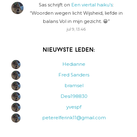
Sas schrijft
on
Een viertal haiku’s
:
“
Woorden wegen licht Wijsheid, liefde in
balans Vol in mijn gezicht. 😀
”
jul 9, 13:46
Nieuwste leden:
Hedianne
Fred Sanders
bramsel
Desi198830
yvespf
peterelferink11@gmail.com