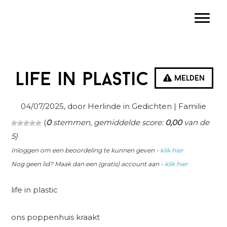
Spring
Door
Spring
Toggle
naar
naar
naar
de
de
de
hoofdnavigatie
hoofd
eerste
inhoud
sidebar
life in plastic
Melden
04/07/2025
, door Herlinde in
Gedichten
| Familie
(
0
stemmen, gemiddelde score:
0,00
van de
5)
Inloggen om een beoordeling te kunnen geven -
klik hier
Nog geen lid? Maak dan een (gratis) account aan -
klik hier
life in plastic
ons poppenhuis kraakt