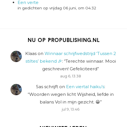
Een verte
in gedichten op vrijdag 06 juni, om 04:32
Nu op Propublishing.nl
Klaas
on
Winnaar schrijfwedstrijd ‘Tussen 2
stiltes’ bekend 🎉
: “
Terechte winnaar. Mooi
geschreven! Gefeliciteerd
”
aug 6, 13:38
Sas schrijft
on
Een viertal haiku’s
:
“
Woorden wegen licht Wijsheid, liefde in
balans Vol in mijn gezicht. 😀
”
jul 9, 13:46