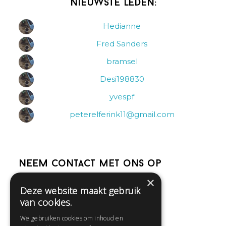
Nieuwste leden:
Hedianne
Fred Sanders
bramsel
Desi198830
yvespf
peterelferink11@gmail.com
Neem contact met ons op
×
Deze website maakt gebruik
Help
van cookies.
Veelgestelde vragen
We gebruiken cookies om inhoud en
Contact