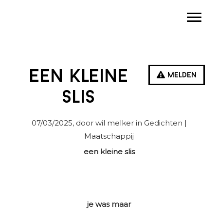
Spring
Door
Spring
Toggle
naar
naar
naar
de
de
de
hoofdnavigatie
hoofd
eerste
inhoud
sidebar
Een kleine
Melden
slis
07/03/2025
, door wil melker in
Gedichten
|
Maatschappij
een kleine slis
je was maar