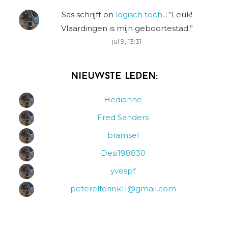
Sas schrijft
on
logisch toch..
: “
Leuk!
Vlaardingen is mijn geboortestad.
”
jul 9, 13:31
Nieuwste leden:
Hedianne
Fred Sanders
bramsel
Desi198830
yvespf
peterelferink11@gmail.com