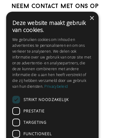
Neem contact met ons op
×
Deze website maakt gebruik
Help
van cookies.
Veelgestelde vragen
We gebruiken cookies om inhoud en
Contact
advertenties te personaliseren en om ons
Huisregels
verkeer te analyseren. We delen ook
informatie over uw gebruik van onze site met
onze advertentie- en analysepartners, die
deze kunnen combineren met andere
Snel naar:
informatie die u aan hen heeft verstrekt of
die zij hebben verzameld door uw gebruik
Gratis aanmelden
van hun diensten.
Privacybeleid
Inloggen
STRIKT NOODZAKELIJK
Privacybeleid
Huisregels
PRESTATIE
Contact
TARGETING
Verhalen lezen
FUNCTIONEEL
Gedichten lezen