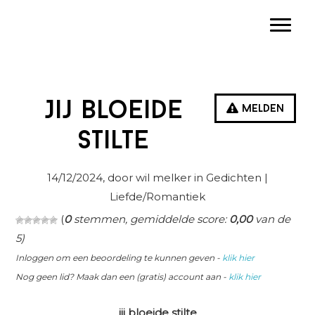
Spring
Door
Spring
Toggle
naar
naar
naar
de
de
de
hoofdnavigatie
hoofd
eerste
inhoud
sidebar
Jij bloeide
Melden
stilte
14/12/2024
, door wil melker in
Gedichten
|
Liefde/Romantiek
(
0
stemmen, gemiddelde score:
0,00
van de
5)
Inloggen om een beoordeling te kunnen geven -
klik hier
Nog geen lid? Maak dan een (gratis) account aan -
klik hier
jij bloeide stilte