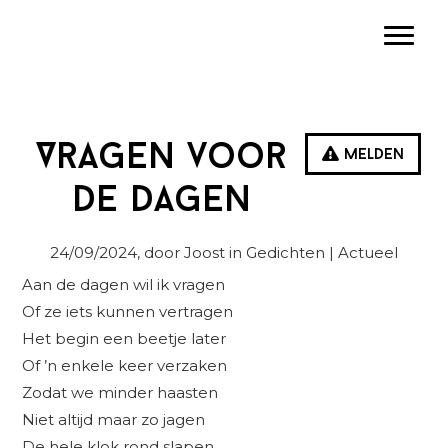
Spring
Door
Spring
Toggle
naar
naar
naar
de
de
de
hoofdnavigatie
hoofd
eerste
inhoud
sidebar
Vragen voor
Melden
de dagen
24/09/2024
, door Joost in
Gedichten
| Actueel
Aan de dagen wil ik vragen
Of ze iets kunnen vertragen
Het begin een beetje later
Of ’n enkele keer verzaken
Zodat we minder haasten
Niet altijd maar zo jagen
De hele klok rond slapen