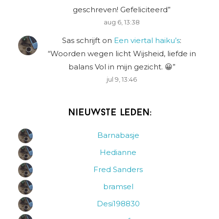
geschreven! Gefeliciteerd
”
aug 6, 13:38
Sas schrijft
on
Een viertal haiku’s
:
“
Woorden wegen licht Wijsheid, liefde in
balans Vol in mijn gezicht. 😀
”
jul 9, 13:46
Nieuwste leden:
Barnabasje
Hedianne
Fred Sanders
bramsel
Desi198830