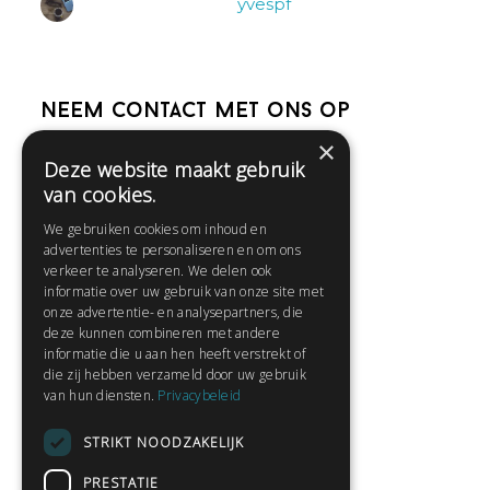
yvespf
Neem contact met ons op
×
Deze website maakt gebruik
Help
van cookies.
Veelgestelde vragen
We gebruiken cookies om inhoud en
Contact
advertenties te personaliseren en om ons
Huisregels
verkeer te analyseren. We delen ook
informatie over uw gebruik van onze site met
onze advertentie- en analysepartners, die
deze kunnen combineren met andere
Snel naar:
informatie die u aan hen heeft verstrekt of
die zij hebben verzameld door uw gebruik
Gratis aanmelden
van hun diensten.
Privacybeleid
Inloggen
STRIKT NOODZAKELIJK
Privacybeleid
Huisregels
PRESTATIE