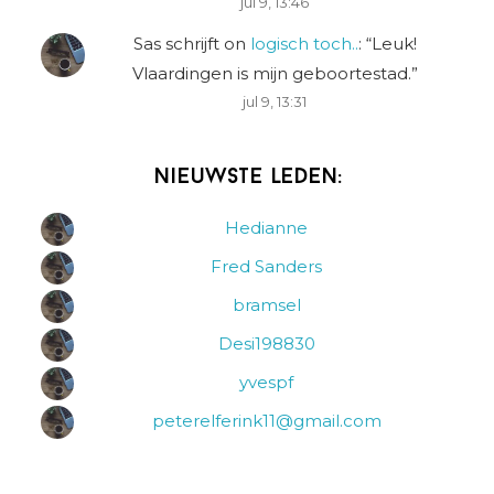
jul 9, 13:46
Sas schrijft
on
logisch toch..
: “
Leuk!
Vlaardingen is mijn geboortestad.
”
jul 9, 13:31
Nieuwste leden:
Hedianne
Fred Sanders
bramsel
Desi198830
yvespf
peterelferink11@gmail.com