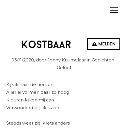
Spring
Door
Spring
Toggle
naar
naar
naar
de
de
de
hoofdnavigatie
hoofd
eerste
inhoud
sidebar
Kostbaar
Melden
03/11/2020
, door Jenny Kruimelaar in
Gedichten
|
Geloof
Kijk ik naar de horizon
Allerlei vormen daar zo hoog
Kleuren kijken mij aan
Verwonderd blijf ik staan
Steeds weer zie ik iets anders