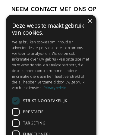
Neem contact met ons op
×
Deze website maakt gebruik
Help
van cookies.
Veelgestelde vragen
We gebruiken cookies om inhoud en
Contact
advertenties te personaliseren en om ons
Huisregels
verkeer te analyseren. We delen ook
informatie over uw gebruik van onze site met
onze advertentie- en analysepartners, die
deze kunnen combineren met andere
Snel naar:
informatie die u aan hen heeft verstrekt of
die zij hebben verzameld door uw gebruik
Gratis aanmelden
van hun diensten.
Privacybeleid
Inloggen
STRIKT NOODZAKELIJK
Privacybeleid
Huisregels
PRESTATIE
Contact
TARGETING
Verhalen lezen
FUNCTIONEEL
Gedichten lezen