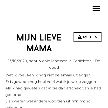
Spring
Door
Spring
Toggle
naar
naar
naar
de
de
de
hoofdnavigatie
hoofd
eerste
inhoud
sidebar
Mijn lieve
Melden
mama
13/10/2020
, door Nicole Maessen in
Gedichten
| De
dood
Wat ik voel, kan ik nog niet helemaal uitleggen
Er is gewoon nog heel veel wat ik je wilde zeggen
Als ik had geweten dat ik die dag afscheid van je had
genomen
Dan waren wel andere woorden uit m’n mond
gekomen