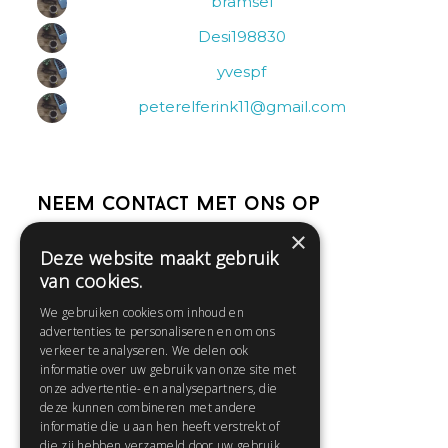
bramsel
Desi198830
yvespf
peterelferink11@gmail.com
Neem contact met ons op
×
Deze website maakt gebruik
Help
van cookies.
Veelgestelde vragen
We gebruiken cookies om inhoud en
Contact
advertenties te personaliseren en om ons
Huisregels
verkeer te analyseren. We delen ook
informatie over uw gebruik van onze site met
onze advertentie- en analysepartners, die
deze kunnen combineren met andere
Snel naar:
informatie die u aan hen heeft verstrekt of
die zij hebben verzameld door uw gebruik