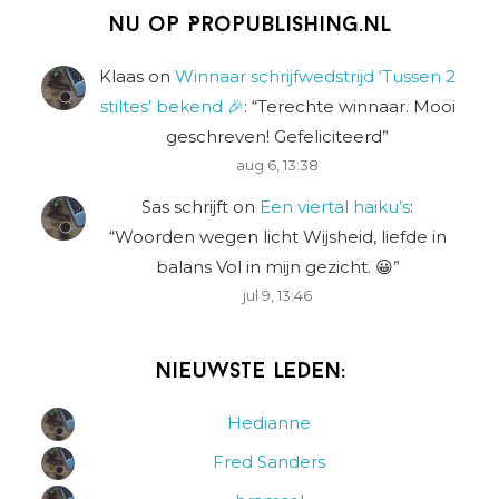
Nu op Propublishing.nl
Klaas
on
Winnaar schrijfwedstrijd ‘Tussen 2
stiltes’ bekend 🎉
: “
Terechte winnaar. Mooi
geschreven! Gefeliciteerd
”
aug 6, 13:38
Sas schrijft
on
Een viertal haiku’s
:
“
Woorden wegen licht Wijsheid, liefde in
balans Vol in mijn gezicht. 😀
”
jul 9, 13:46
Nieuwste leden:
Hedianne
Fred Sanders