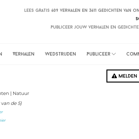
Lees gratis
609 verhalen en
3611 gedichten van o
S
Publiceer jouw verhalen en gedichte
n
Verhalen
Wedstrijden
Publiceer
Com
Melden
hten
| Natuur
van de 5)
er
hier