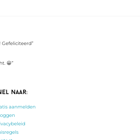
 Gefeliciteerd
”
ht. 😀
”
nel naar:
atis aanmelden
loggen
ivacybeleid
isregels