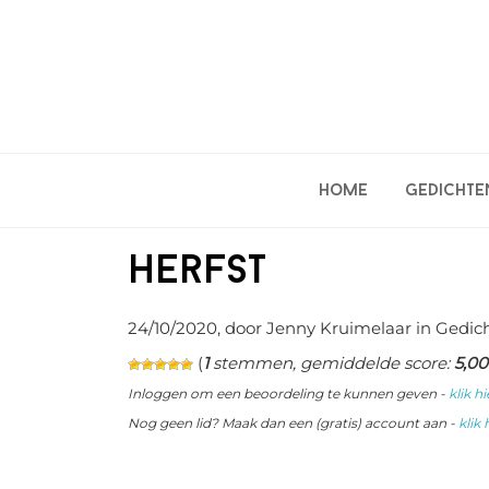
Spring
Door
Spring
naar
naar
naar
de
de
de
hoofdnavigatie
hoofd
eerste
inhoud
sidebar
Home
Gedichte
Herfst
24/10/2020
, door Jenny Kruimelaar in
Gedic
(
1
stemmen, gemiddelde score:
5,00
Inloggen om een beoordeling te kunnen geven -
klik hi
Nog geen lid? Maak dan een (gratis) account aan -
klik 