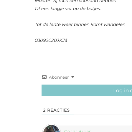
Moeten zij toch een voorraad hebben
Of een laagje vet op de botjes.
Tot de lente weer binnen komt wandelen
03092020JKJã
Abonneer
Log in 
2
REACTIES
Corry Broer