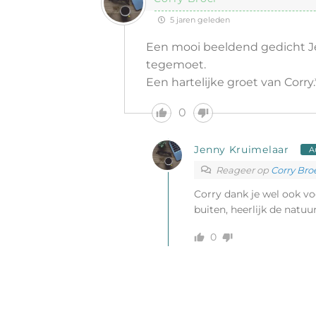
5 jaren geleden
Een mooi beeldend gedicht Je
tegemoet.
Een hartelijke groet van Corry.
0
Jenny Kruimelaar
A
Reageer op
Corry Bro
Corry dank je wel ook vo
buiten, heerlijk de natuu
0