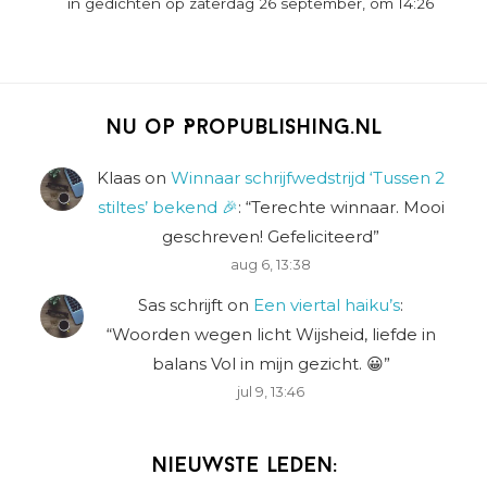
in gedichten op zaterdag 26 september, om 14:26
Nu op Propublishing.nl
Klaas
on
Winnaar schrijfwedstrijd ‘Tussen 2
stiltes’ bekend 🎉
: “
Terechte winnaar. Mooi
geschreven! Gefeliciteerd
”
aug 6, 13:38
Sas schrijft
on
Een viertal haiku’s
:
“
Woorden wegen licht Wijsheid, liefde in
balans Vol in mijn gezicht. 😀
”
jul 9, 13:46
Nieuwste leden: