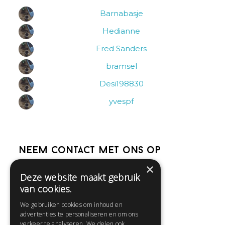
Barnabasje
Hedianne
Fred Sanders
bramsel
Desi198830
yvespf
Neem contact met ons op
×
Deze website maakt gebruik
Help
van cookies.
Veelgestelde vragen
We gebruiken cookies om inhoud en
Contact
advertenties te personaliseren en om ons
Huisregels
verkeer te analyseren. We delen ook