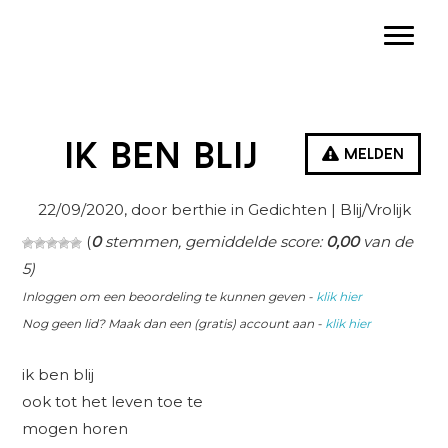
Spring
Door
Spring
Toggle
naar
naar
naar
de
de
de
hoofdnavigatie
hoofd
eerste
inhoud
sidebar
ik ben blij
Melden
22/09/2020
, door berthie in
Gedichten
| Blij/Vrolijk
(
0
stemmen, gemiddelde score:
0,00
van de
5)
Inloggen om een beoordeling te kunnen geven -
klik hier
Nog geen lid? Maak dan een (gratis) account aan -
klik hier
ik ben blij
ook tot het leven toe te
mogen horen