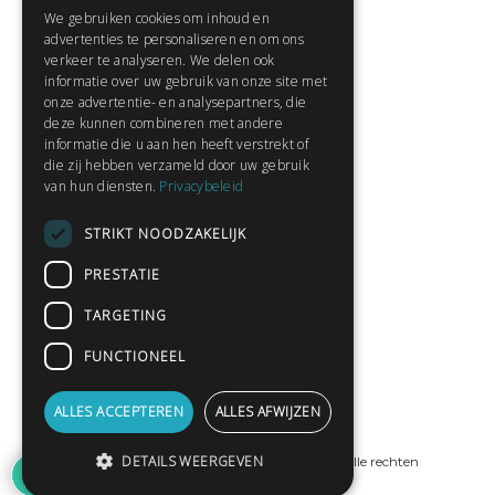
We gebruiken cookies om inhoud en
Contact
advertenties te personaliseren en om ons
Huisregels
verkeer te analyseren. We delen ook
informatie over uw gebruik van onze site met
onze advertentie- en analysepartners, die
deze kunnen combineren met andere
Snel naar:
informatie die u aan hen heeft verstrekt of
die zij hebben verzameld door uw gebruik
Gratis aanmelden
van hun diensten.
Privacybeleid
Inloggen
STRIKT NOODZAKELIJK
Privacybeleid
Huisregels
PRESTATIE
Contact
TARGETING
Verhalen lezen
FUNCTIONEEL
Gedichten lezen
Schrijfwedstrijden
ALLES ACCEPTEREN
ALLES AFWIJZEN
Schrijftips
DETAILS WEERGEVEN
© Copyright 2019 - 2026
ProPublishing
· Alle rechten
voorbehouden