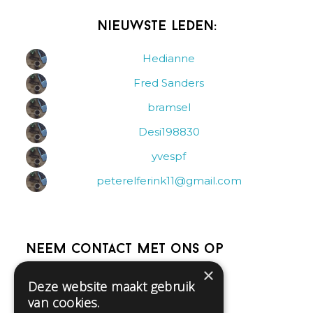
Nieuwste leden:
Hedianne
Fred Sanders
bramsel
Desi198830
yvespf
peterelferink11@gmail.com
Neem contact met ons op
×
Deze website maakt gebruik
Help
van cookies.
Veelgestelde vragen