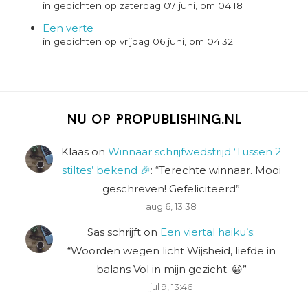
in gedichten op zaterdag 07 juni, om 04:18
Een verte
in gedichten op vrijdag 06 juni, om 04:32
Nu op Propublishing.nl
Klaas
on
Winnaar schrijfwedstrijd ‘Tussen 2
stiltes’ bekend 🎉
: “
Terechte winnaar. Mooi
geschreven! Gefeliciteerd
”
aug 6, 13:38
Sas schrijft
on
Een viertal haiku’s
:
“
Woorden wegen licht Wijsheid, liefde in
balans Vol in mijn gezicht. 😀
”
jul 9, 13:46