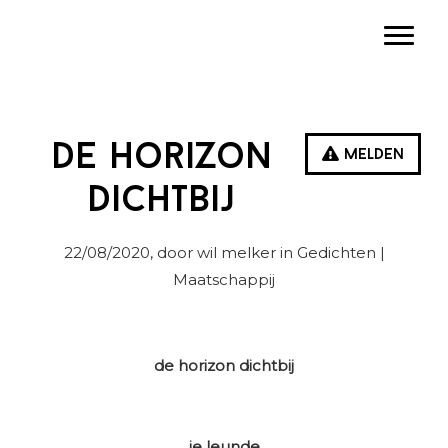
Spring
Door
Spring
Toggle
naar
naar
naar
de
de
de
hoofdnavigatie
hoofd
eerste
inhoud
sidebar
De horizon
Melden
dichtbij
22/08/2020
, door wil melker in
Gedichten
|
Maatschappij
de horizon dichtbij
je leunde