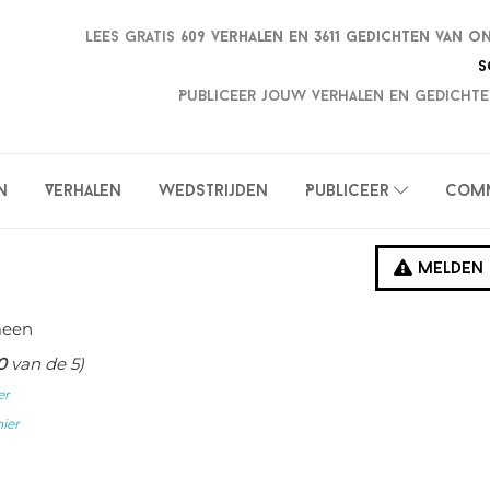
Lees gratis
609 verhalen en
3611 gedichten van o
S
Publiceer jouw verhalen en gedichte
n
Verhalen
Wedstrijden
Publiceer
Com
Melden
meen
0
van de 5)
er
hier