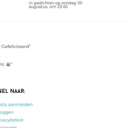
in gedichten op zondag 30
augustus, om 23:45
 Gefeliciteerd
”
ht. 😀
”
nel naar:
atis aanmelden
loggen
ivacybeleid
isregels