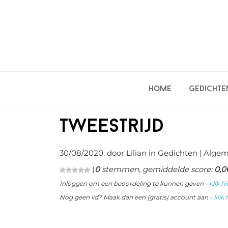
Spring
Door
Spring
naar
naar
naar
de
de
de
hoofdnavigatie
hoofd
eerste
inhoud
sidebar
Home
Gedichte
Tweestrijd
30/08/2020
, door Lilian in
Gedichten
| Alge
(
0
stemmen, gemiddelde score:
0,0
Inloggen om een beoordeling te kunnen geven -
klik hi
Nog geen lid? Maak dan een (gratis) account aan -
klik 