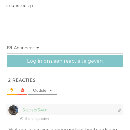
in ons zal zijn
Abonneer
Log in om een reactie te geven
2
REACTIES
Oudste
Starscr34m
5 jaren geleden
Wat een waanzinnig mooi gedicht heel verdrietig