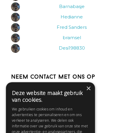
Barnabasje
Hedianne
Fred Sanders
bramsel
Desi198830
Neem contact met ons op
×
Deze website maakt gebruik
Help
van cookies.
Veelgestelde vragen
We gebruiken cookies om inhoud en
Contact
advertenties te personaliseren en om ons
Huisregels
verkeer te analyseren. We delen ook
informatie over uw gebruik van onze site met
onze advertentie- en analysepartners, die