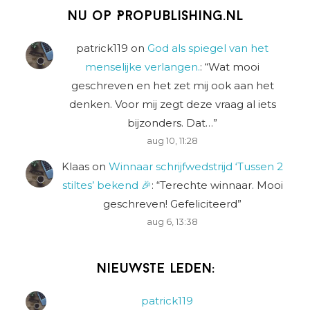
Nu op Propublishing.nl
patrick119
on
God als spiegel van het
menselijke verlangen.
: “
Wat mooi
geschreven en het zet mij ook aan het
denken. Voor mij zegt deze vraag al iets
bijzonders. Dat…
”
aug 10, 11:28
Klaas
on
Winnaar schrijfwedstrijd ‘Tussen 2
stiltes’ bekend 🎉
: “
Terechte winnaar. Mooi
geschreven! Gefeliciteerd
”
aug 6, 13:38
Nieuwste leden:
patrick119