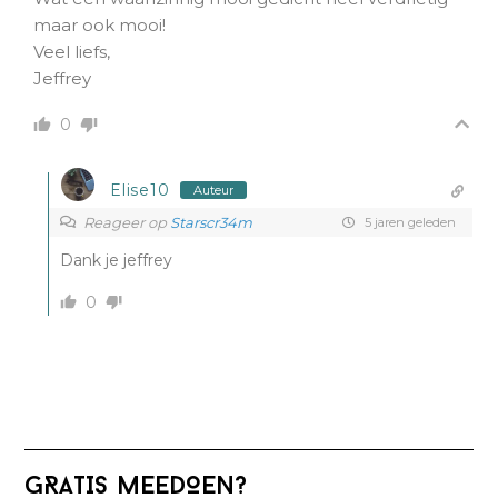
maar ook mooi!
Veel liefs,
Jeffrey
0
Elise10
Auteur
Reageer op
Starscr34m
5 jaren geleden
Dank je jeffrey
0
Primaire
GRATIS MEEDOEN?