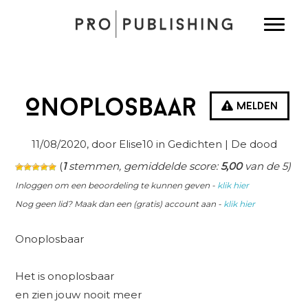
Spring
Door
Spring
Toggle
naar
naar
naar
de
de
de
hoofdnavigatie
hoofd
eerste
inhoud
sidebar
Onoplosbaar
Melden
11/08/2020
, door Elise10 in
Gedichten
| De dood
(
1
stemmen, gemiddelde score:
5,00
van de 5)
Inloggen om een beoordeling te kunnen geven -
klik hier
Nog geen lid? Maak dan een (gratis) account aan -
klik hier
Onoplosbaar
Het is onoplosbaar
en zien jouw nooit meer