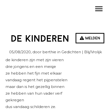
Spring
Door
Spring
Toggle
naar
naar
naar
de
de
de
hoofdnavigatie
hoofd
eerste
inhoud
sidebar
de kinderen
Melden
05/08/2020
, door berthie in
Gedichten
| Blij/Vrolijk
de kinderen zijn met zijn vieren
drie jongens en een meisje
ze hebben het fijn met elkaar
vandaag regent het pijpenstelen
maar dan is het gezellig binnen
ze hebben van hun vader verf
gekregen
dus vandaag schilderen ze.