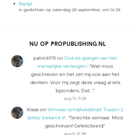
Bartje
in gedichten op zaterdag 26 september, om 14:26
Nu op Propublishing.nl
patrick119
on
God als spiegel van het
menselijke verlangen.
: “
Wat mooi
geschreven en het zet mij ook aan het
denken. Voor mij zegt deze vraag al iets
bijzonders. Dat…
”
aug 10, 11:28
Klaas
on
Winnaar schrijfwedstrijd ‘Tussen 2
stiltes’ bekend 🎉
: “
Terechte winnaar. Mooi
geschreven! Gefeliciteerd
”
aug 6, 13:38