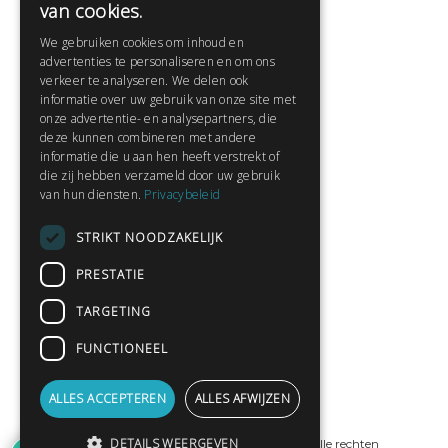
van cookies.
Veelgestelde vragen
We gebruiken cookies om inhoud en
Contact
advertenties te personaliseren en om ons
Huisregels
verkeer te analyseren. We delen ook
informatie over uw gebruik van onze site met
onze advertentie- en analysepartners, die
deze kunnen combineren met andere
Snel naar:
informatie die u aan hen heeft verstrekt of
die zij hebben verzameld door uw gebruik
Gratis aanmelden
van hun diensten.
Privacybeleid
Inloggen
STRIKT NOODZAKELIJK
Privacybeleid
Huisregels
PRESTATIE
Contact
TARGETING
Verhalen lezen
FUNCTIONEEL
Gedichten lezen
Schrijfwedstrijden
ALLES ACCEPTEREN
ALLES AFWIJZEN
Schrijftips
DETAILS WEERGEVEN
© Copyright 2019 - 2026
ProPublishing
· Alle rechten