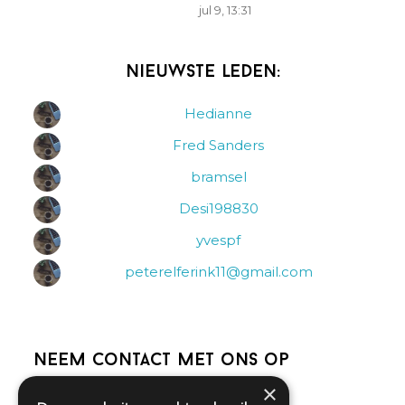
jul 9, 13:31
Nieuwste leden:
Hedianne
Fred Sanders
bramsel
Desi198830
yvespf
peterelferink11@gmail.com
Neem contact met ons op
×