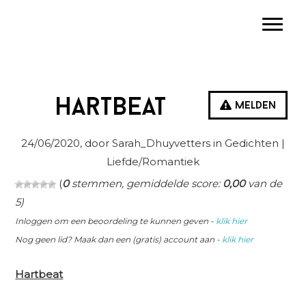
Spring
Door
Spring
Toggle
naar
naar
naar
de
de
de
hoofdnavigatie
hoofd
eerste
inhoud
sidebar
Hartbeat
Melden
24/06/2020
, door Sarah_Dhuyvetters in
Gedichten
|
Liefde/Romantiek
(
0
stemmen, gemiddelde score:
0,00
van de
5)
Inloggen om een beoordeling te kunnen geven -
klik hier
Nog geen lid? Maak dan een (gratis) account aan -
klik hier
Hartbeat