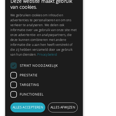
Deze website maakt gebruik
Help
van cookies.
Veelgestelde vragen
We gebruiken cookies om inhoud en
Contact
advertenties te personaliseren en om ons
Huisregels
verkeer te analyseren. We delen ook
informatie over uw gebruik van onze site met
onze advertentie- en analysepartners, die
deze kunnen combineren met andere
Snel naar:
informatie die u aan hen heeft verstrekt of
die zij hebben verzameld door uw gebruik
Gratis aanmelden
van hun diensten.
Privacybeleid
Inloggen
STRIKT NOODZAKELIJK
Privacybeleid
Huisregels
PRESTATIE
Contact
TARGETING
Verhalen lezen
FUNCTIONEEL
Gedichten lezen
Schrijfwedstrijden
ALLES ACCEPTEREN
ALLES AFWIJZEN
Schrijftips