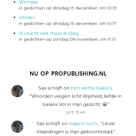
Winnaar
in gedichten op dinsdag 15 december, om 10:19
Vlinder
in gedichten op dinsdag 15 december, om 10:17
Ik vlucht niet maar ik vlieg
in gedichten op zondag 08 november, om 11:13
Nu op Propublishing.nl
Sas schrijft
on
Een viertal haiku’s
:
“
Woorden wegen licht Wijsheid, liefde in
balans Vol in mijn gezicht. 😀
”
jul 9, 13:46
Sas schrijft
on
logisch toch..
: “
Leuk!
Vlaardingen is mijn geboortestad.
”