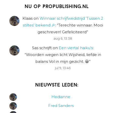
Nu op Propublishing.nl
Klaas
on
Winnaar schrijfwedstrijd ‘Tussen 2
stiltes’ bekend 🎉
: “
Terechte winnaar. Mooi
geschreven! Gefeliciteerd
”
aug 6, 13:38
Sas schrijft
on
Een viertal haiku’s
:
“
Woorden wegen licht Wijsheid, liefde in
balans Vol in mijn gezicht. 😀
”
jul 9, 13:46
Nieuwste leden:
Hedianne
Fred Sanders