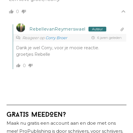
0
RebellevanReymerswael
Auteur
Reageer op
Corry Broer
6 jaren geleden
Dank je wel Corry, voor je mooie reactie.
groetjes Rebelle
0
Primaire
GRATIS MEEDOEN?
Sidebar
Maak nu gratis een account aan en doe met ons
mee! ProPublishing is door schrijvers, voor schrijvers.