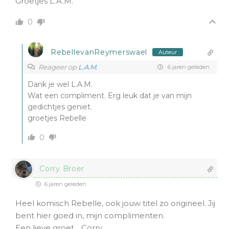
Groetjes L.A.M.
0
RebellevanReymerswael
Auteur
Reageer op
L.A.M.
6 jaren geleden
Dank je wel L.A.M.
Wat een compliment. Erg leuk dat je van mijn
gedichtjes geniet.
groetjes Rebelle
0
Corry Broer
6 jaren geleden
Heel komisch Rebelle, ook jouw titel zo origineel. Jij
bent hier goed in, mijn complimenten.
Een lieve groet,…Corry.