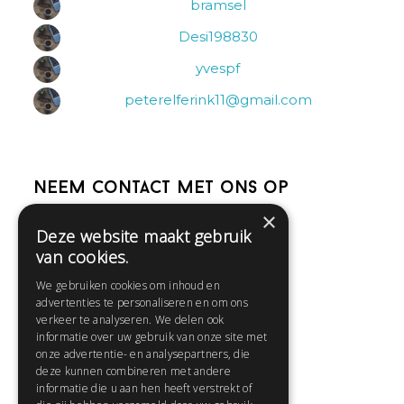
bramsel
Desi198830
yvespf
peterelferink11@gmail.com
Neem contact met ons op
×
Deze website maakt gebruik
Help
van cookies.
Veelgestelde vragen
We gebruiken cookies om inhoud en
Contact
advertenties te personaliseren en om ons
Huisregels
verkeer te analyseren. We delen ook
informatie over uw gebruik van onze site met
onze advertentie- en analysepartners, die
deze kunnen combineren met andere
Snel naar:
informatie die u aan hen heeft verstrekt of