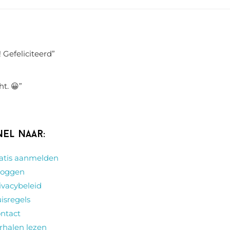
 Gefeliciteerd
”
ht. 😀
”
nel naar:
atis aanmelden
loggen
ivacybeleid
isregels
ntact
rhalen lezen