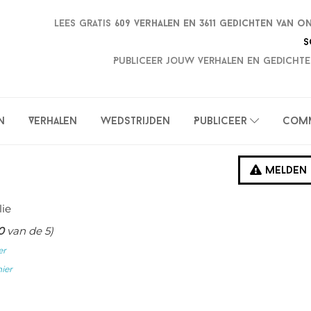
Lees gratis
609 verhalen en
3611 gedichten van o
S
Publiceer jouw verhalen en gedichte
n
Verhalen
Wedstrijden
Publiceer
Com
Melden
lie
0
van de 5)
er
hier