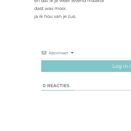
en dat ik je weer levend maakte
dast was mooi.
ja ik hou van je zus.
Abonneer
Log in 
0
REACTIES