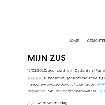
Spring
Door
Spring
naar
naar
naar
de
de
de
hoofdnavigatie
hoofd
eerste
inhoud
sidebar
Home
Gedichte
mijn zus
12/03/2020
, door berthie in
Gedichten
| Fami
(
0
stemmen, gemiddelde score:
0,0
Inloggen om een beoordeling te kunnen geven -
klik hi
Nog geen lid? Maak dan een (gratis) account aan -
klik 
ja je kwam vanmiddag