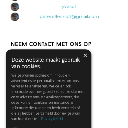
yvespf
peterelferink11@gmail.com
Neem contact met ons op
×
Deze website maakt gebruik
Help
van cookies.
Veelgestelde vragen
We gebruiken cookies om inhoud en
Contact
advertenties te personaliseren en om ons
Huisregels
verkeer te analyseren. We delen ook
informatie over uw gebruik van onze site met
onze advertentie- en analysepartners, die
deze kunnen combineren met andere
Snel naar:
informatie die u aan hen heeft verstrekt of
die zij hebben verzameld door uw gebruik
Gratis aanmelden
van hun diensten.
Privacybeleid
Inloggen