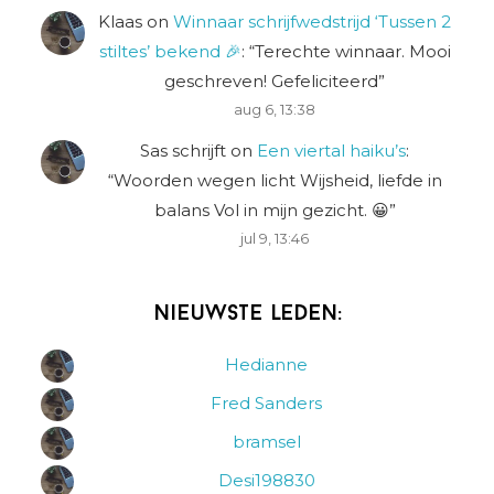
Klaas
on
Winnaar schrijfwedstrijd ‘Tussen 2
stiltes’ bekend 🎉
: “
Terechte winnaar. Mooi
geschreven! Gefeliciteerd
”
aug 6, 13:38
Sas schrijft
on
Een viertal haiku’s
:
“
Woorden wegen licht Wijsheid, liefde in
balans Vol in mijn gezicht. 😀
”
jul 9, 13:46
Nieuwste leden:
Hedianne
Fred Sanders
bramsel
Desi198830