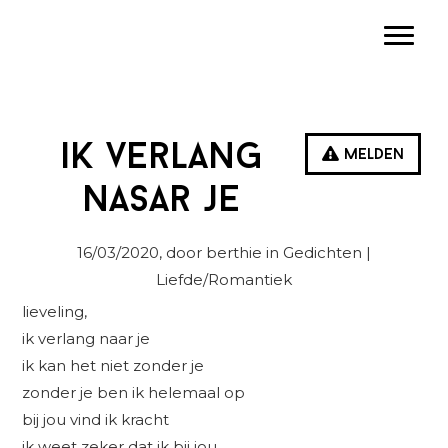
Spring
Door
Spring
Toggle
naar
naar
naar
de
de
de
hoofdnavigatie
hoofd
eerste
inhoud
sidebar
ik verlang
Melden
nasar je
16/03/2020
, door berthie in
Gedichten
|
Liefde/Romantiek
lieveling,
ik verlang naar je
ik kan het niet zonder je
zonder je ben ik helemaal op
bij jou vind ik kracht
ik weet zeker dat ik bij jou