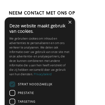
Neem contact met ons op
×
Deze website maakt gebruik
Help
van cookies.
Veelgestelde vragen
We gebruiken cookies om inhoud en
Contact
advertenties te personaliseren en om ons
Huisregels
verkeer te analyseren. We delen ook
informatie over uw gebruik van onze site met
onze advertentie- en analysepartners, die
deze kunnen combineren met andere
Snel naar:
informatie die u aan hen heeft verstrekt of
die zij hebben verzameld door uw gebruik
Gratis aanmelden
van hun diensten.
Privacybeleid
Inloggen
STRIKT NOODZAKELIJK
Privacybeleid
Huisregels
PRESTATIE
Contact
TARGETING
Verhalen lezen