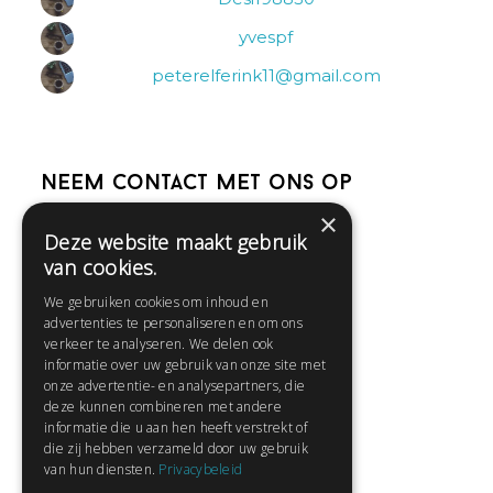
yvespf
peterelferink11@gmail.com
Neem contact met ons op
×
Deze website maakt gebruik
Help
van cookies.
Veelgestelde vragen
We gebruiken cookies om inhoud en
Contact
advertenties te personaliseren en om ons
Huisregels
verkeer te analyseren. We delen ook
informatie over uw gebruik van onze site met
onze advertentie- en analysepartners, die
deze kunnen combineren met andere
Snel naar:
informatie die u aan hen heeft verstrekt of
die zij hebben verzameld door uw gebruik
Gratis aanmelden
van hun diensten.
Privacybeleid
Inloggen