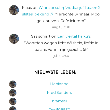
Klaas
on
Winnaar schrijfwedstrijd ‘Tussen 2
stiltes’ bekend 🎉
: “
Terechte winnaar. Mooi
geschreven! Gefeliciteerd
”
aug 6, 13:38
Sas schrijft
on
Een viertal haiku’s
:
“
Woorden wegen licht Wijsheid, liefde in
balans Vol in mijn gezicht. 😀
”
jul 9, 13:46
Nieuwste leden:
Hedianne
Fred Sanders
bramsel
Desi198830