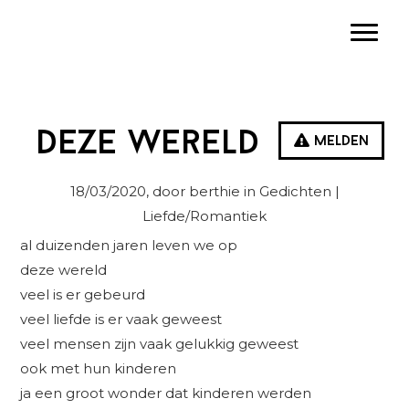
Spring
Door
Spring
Toggle
naar
naar
naar
de
de
de
hoofdnavigatie
hoofd
eerste
inhoud
sidebar
deze wereld
Melden
18/03/2020
, door berthie in
Gedichten
|
Liefde/Romantiek
al duizenden jaren leven we op
deze wereld
veel is er gebeurd
veel liefde is er vaak geweest
veel mensen zijn vaak gelukkig geweest
ook met hun kinderen
ja een groot wonder dat kinderen werden