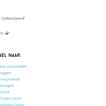
 Gefeliciteerd
”
ht. 😀
”
nel naar:
atis aanmelden
loggen
ivacybeleid
isregels
ntact
rhalen lezen
dichten lezen