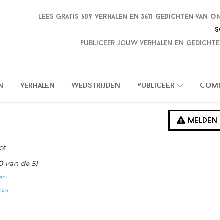
Lees gratis
609 verhalen en
3611 gedichten van o
S
Publiceer jouw verhalen en gedichte
n
Verhalen
Wedstrijden
Publiceer
Com
Melden
of
0
van de 5)
er
hier