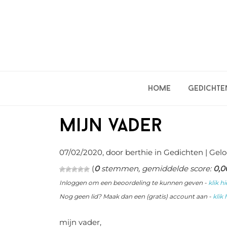
Spring
Door
Spring
naar
naar
naar
de
de
de
hoofdnavigatie
hoofd
eerste
inhoud
sidebar
Home
Gedichte
mijn vader
07/02/2020
, door berthie in
Gedichten
| Gelo
(
0
stemmen, gemiddelde score:
0,0
Inloggen om een beoordeling te kunnen geven -
klik hi
Nog geen lid? Maak dan een (gratis) account aan -
klik 
mijn vader,