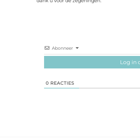
dank u voor de zegeningen.
Abonneer
Log in 
0
REACTIES