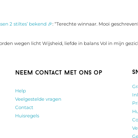
sen 2 stiltes’ bekend 🎉
: “
Terechte winnaar. Mooi geschreven!
rden wegen licht Wijsheid, liefde in balans Vol in mijn gezic
S
Neem contact met ons op
Gr
Help
In
Veelgestelde vragen
Pr
Contact
Hu
Huisregels
Co
Ve
Ge