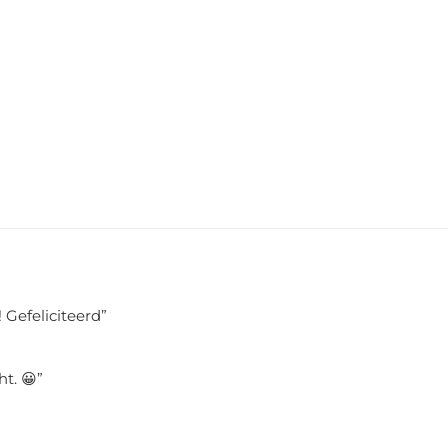
 Gefeliciteerd
”
ht. 😀
”