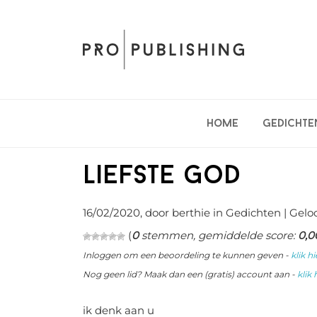
Spring
Door
Spring
naar
naar
naar
de
de
de
hoofdnavigatie
hoofd
eerste
inhoud
sidebar
Home
Gedichte
liefste god
16/02/2020
, door berthie in
Gedichten
| Gelo
(
0
stemmen, gemiddelde score:
0,0
Inloggen om een beoordeling te kunnen geven -
klik hi
Nog geen lid? Maak dan een (gratis) account aan -
klik 
ik denk aan u