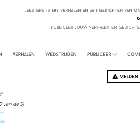
Lees gratis
609 verhalen en
3611 gedichten van o
S
Publiceer jouw verhalen en gedichte
n
Verhalen
Wedstrijden
Publiceer
Com
Melden
of
0
van de 5)
er
hier