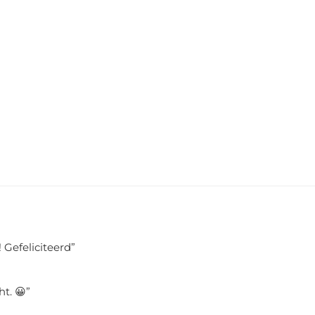
 Gefeliciteerd
”
ht. 😀
”