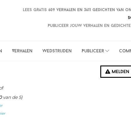
Lees gratis
609 verhalen en
3611 gedichten van o
S
Publiceer jouw verhalen en gedichte
n
Verhalen
Wedstrijden
Publiceer
Com
Melden
of
0
van de 5)
er
hier