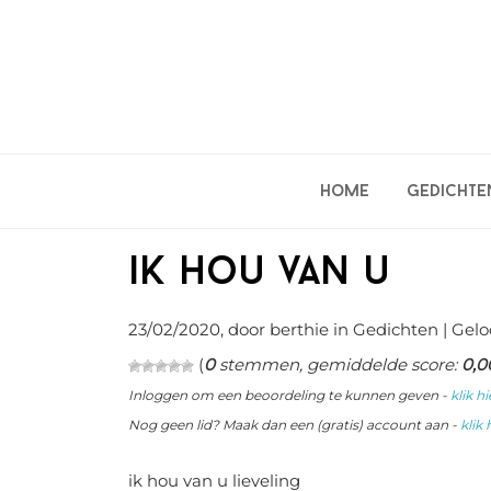
Spring
Door
Spring
naar
naar
naar
de
de
de
hoofdnavigatie
hoofd
eerste
inhoud
sidebar
Home
Gedichte
ik hou van u
23/02/2020
, door berthie in
Gedichten
| Gelo
(
0
stemmen, gemiddelde score:
0,0
Inloggen om een beoordeling te kunnen geven -
klik hi
Nog geen lid? Maak dan een (gratis) account aan -
klik 
ik hou van u lieveling