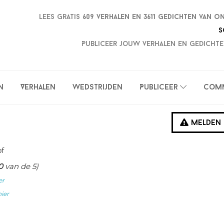
Lees gratis
609 verhalen en
3611 gedichten van o
S
Publiceer jouw verhalen en gedichte
n
Verhalen
Wedstrijden
Publiceer
Com
Melden
of
0
van de 5)
er
hier