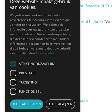
Deze website maakt gebruik
Klaas
on
Winnaar schrijfwedstrijd ‘Tus
van cookies.
aug 6, 13:38
We gebruiken cookies om inhoud en
advertenties te personaliseren en om ons
Sas schrijft
on
Een viertal haiku’s
: “
Woo
verkeer te analyseren. We delen ook
jul 9, 13:46
informatie over uw gebruik van onze site
met onze advertentie- en analysepartners,
die deze kunnen combineren met andere
informatie die u aan hen heeft verstrekt of
Nieuwste leden:
die zij hebben verzameld door uw gebruik
van hun diensten.
Privacybeleid
Hedianne
STRIKT NOODZAKELIJK
Fred Sanders
PRESTATIE
bramsel
TARGETING
Desi198830
yvespf
FUNCTIONEEL
peterelferink11@gmail.com
ALLES ACCEPTEREN
ALLES AFWIJZEN