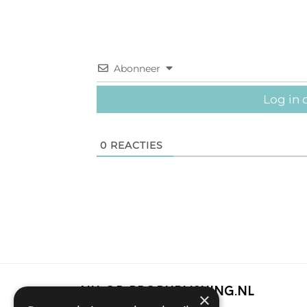
Abonneer
Log in 
0
REACTIES
Nu op Propublishing.nl
×