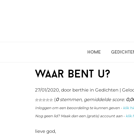
Spring
Door
Spring
naar
naar
naar
de
de
de
hoofdnavigatie
hoofd
eerste
inhoud
sidebar
Home
Gedichte
waar bent u?
27/01/2020
, door berthie in
Gedichten
| Gelo
(
0
stemmen, gemiddelde score:
0,0
Inloggen om een beoordeling te kunnen geven -
klik hi
Nog geen lid? Maak dan een (gratis) account aan -
klik 
lieve god,