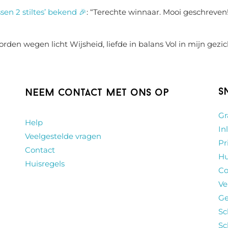
sen 2 stiltes’ bekend 🎉
: “
Terechte winnaar. Mooi geschreven!
rden wegen licht Wijsheid, liefde in balans Vol in mijn gezic
S
Neem contact met ons op
Gr
Help
In
Veelgestelde vragen
Pr
Contact
Hu
Huisregels
Co
Ve
Ge
Sc
Sc