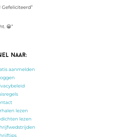
 Gefeliciteerd
”
ht. 😀
”
nel naar:
atis aanmelden
loggen
ivacybeleid
isregels
ntact
rhalen lezen
dichten lezen
hrijfwedstrijden
hrijftips