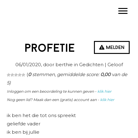
Spring
Door
Spring
Toggle
naar
naar
naar
de
de
de
hoofdnavigatie
hoofd
eerste
inhoud
sidebar
profetie
Melden
06/01/2020
, door berthie in
Gedichten
| Geloof
(
0
stemmen, gemiddelde score:
0,00
van de
5)
Inloggen om een beoordeling te kunnen geven -
klik hier
Nog geen lid? Maak dan een (gratis) account aan -
klik hier
ik ben het die tot ons spreekt
geliefde vader
ik ben bij jullie