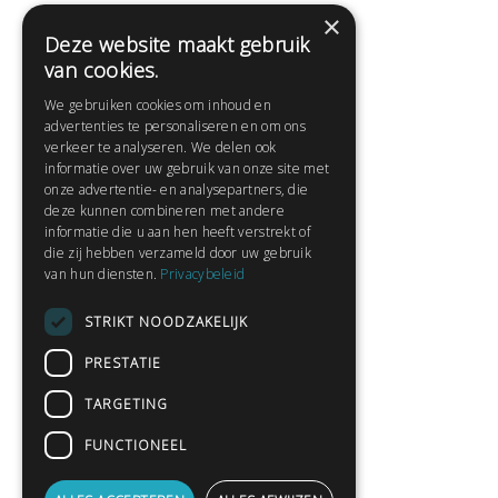
×
Deze website maakt gebruik
Help
van cookies.
Veelgestelde vragen
We gebruiken cookies om inhoud en
Contact
advertenties te personaliseren en om ons
Huisregels
verkeer te analyseren. We delen ook
informatie over uw gebruik van onze site met
onze advertentie- en analysepartners, die
deze kunnen combineren met andere
Snel naar:
informatie die u aan hen heeft verstrekt of
die zij hebben verzameld door uw gebruik
Gratis aanmelden
van hun diensten.
Privacybeleid
Inloggen
STRIKT NOODZAKELIJK
Privacybeleid
Huisregels
PRESTATIE
Contact
TARGETING
Verhalen lezen
FUNCTIONEEL
Gedichten lezen
Schrijfwedstrijden