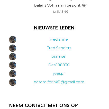
balans Vol in mijn gezicht. 😀
”
jul 9, 13:46
Nieuwste leden:
Hedianne
Fred Sanders
bramsel
Desi198830
yvespf
peterelferink11@gmail.com
Neem contact met ons op