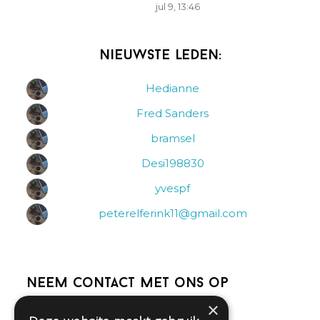
jul 9, 13:46
Nieuwste leden:
Hedianne
Fred Sanders
bramsel
Desi198830
yvespf
peterelferink11@gmail.com
Neem contact met ons op
×