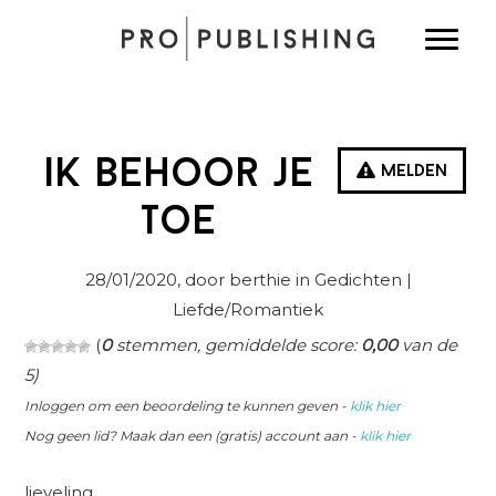
Spring
Door
Spring
Toggle
naar
naar
naar
de
de
de
hoofdnavigatie
hoofd
eerste
inhoud
sidebar
ik behoor je
Melden
toe
28/01/2020
, door berthie in
Gedichten
|
Liefde/Romantiek
(
0
stemmen, gemiddelde score:
0,00
van de
5)
Inloggen om een beoordeling te kunnen geven -
klik hier
Nog geen lid? Maak dan een (gratis) account aan -
klik hier
lieveling,