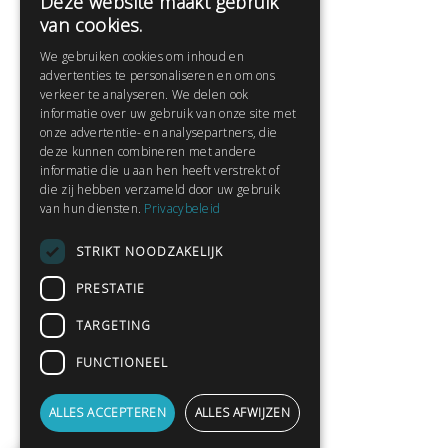
Deze website maakt gebruik
Help
van cookies.
Veelgestelde vragen
We gebruiken cookies om inhoud en
Contact
advertenties te personaliseren en om ons
Huisregels
verkeer te analyseren. We delen ook
informatie over uw gebruik van onze site met
onze advertentie- en analysepartners, die
deze kunnen combineren met andere
Snel naar:
informatie die u aan hen heeft verstrekt of
die zij hebben verzameld door uw gebruik
Gratis aanmelden
van hun diensten.
Privacybeleid
Inloggen
STRIKT NOODZAKELIJK
Privacybeleid
Huisregels
PRESTATIE
Contact
TARGETING
Verhalen lezen
FUNCTIONEEL
Gedichten lezen
Schrijfwedstrijden
ALLES ACCEPTEREN
ALLES AFWIJZEN
Schrijftips