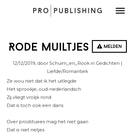
Spring
Door
Spring
Toggle
naar
naar
naar
de
de
de
hoofdnavigatie
hoofd
eerste
inhoud
sidebar
Rode Muiltjes
Melden
12/12/2019
, door Schuim_en_Rook in
Gedichten
|
Liefde/Romantiek
Ze wou niet dat ik het uitlegde
Het sprookje, oud-nederlandsch
Zij vliegt vrolijk rond
Dat is toch ook een dans
Over prostituees mag het niet gaan
Dat is niet netjes