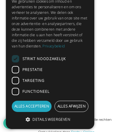
We gebruiken cookies om inhoud en
Contact
advertenties te personaliseren en om ons
Huisregels
verkeer te analyseren. We delen ook
informatie over uw gebruik van onze site met
onze advertentie- en analysepartners, die
deze kunnen combineren met andere
Snel naar:
informatie die u aan hen heeft verstrekt of
die zij hebben verzameld door uw gebruik
Gratis aanmelden
van hun diensten.
Privacybeleid
Inloggen
STRIKT NOODZAKELIJK
Privacybeleid
Huisregels
PRESTATIE
Contact
TARGETING
Verhalen lezen
FUNCTIONEEL
Gedichten lezen
Schrijfwedstrijden
ALLES ACCEPTEREN
ALLES AFWIJZEN
Schrijftips
DETAILS WEERGEVEN
© Copyright 2019 - 2026
ProPublishing
· Alle rechten
voorbehouden
Ontwikkeling door
Probu Online