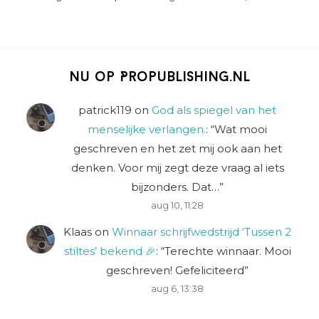
Nu op Propublishing.nl
patrick119
on
God als spiegel van het
menselijke verlangen.
: “
Wat mooi
geschreven en het zet mij ook aan het
denken. Voor mij zegt deze vraag al iets
bijzonders. Dat…
”
aug 10, 11:28
Klaas
on
Winnaar schrijfwedstrijd ‘Tussen 2
stiltes’ bekend 🎉
: “
Terechte winnaar. Mooi
geschreven! Gefeliciteerd
”
aug 6, 13:38