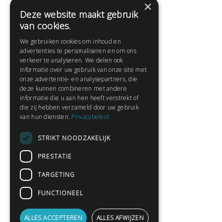
×
Deze website maakt gebruik
Help
van cookies.
Veelgestelde vragen
We gebruiken cookies om inhoud en
Contact
advertenties te personaliseren en om ons
Huisregels
verkeer te analyseren. We delen ook
informatie over uw gebruik van onze site met
onze advertentie- en analysepartners, die
deze kunnen combineren met andere
Snel naar:
informatie die u aan hen heeft verstrekt of
die zij hebben verzameld door uw gebruik
Gratis aanmelden
van hun diensten.
Privacybeleid
Inloggen
STRIKT NOODZAKELIJK
Privacybeleid
Huisregels
PRESTATIE
Contact
TARGETING
Verhalen lezen
FUNCTIONEEL
Gedichten lezen
Schrijfwedstrijden
ALLES ACCEPTEREN
ALLES AFWIJZEN
Schrijftips