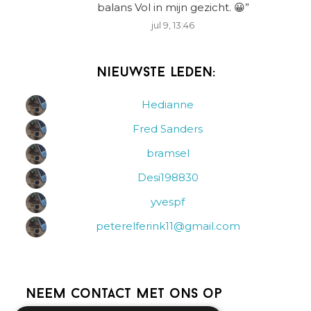
balans Vol in mijn gezicht. 😀
”
jul 9, 13:46
Nieuwste leden:
Hedianne
Fred Sanders
bramsel
Desi198830
yvespf
peterelferink11@gmail.com
Neem contact met ons op