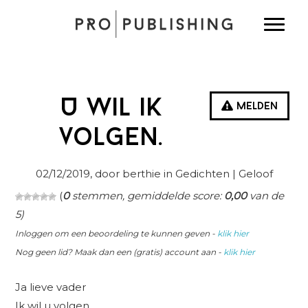
Spring
Door
Spring
Toggle
naar
naar
naar
de
de
de
hoofdnavigatie
hoofd
eerste
inhoud
sidebar
U wil ik
Melden
volgen.
02/12/2019
, door berthie in
Gedichten
| Geloof
(
0
stemmen, gemiddelde score:
0,00
van de
5)
Inloggen om een beoordeling te kunnen geven -
klik hier
Nog geen lid? Maak dan een (gratis) account aan -
klik hier
Ja lieve vader
Ik wil u volgen