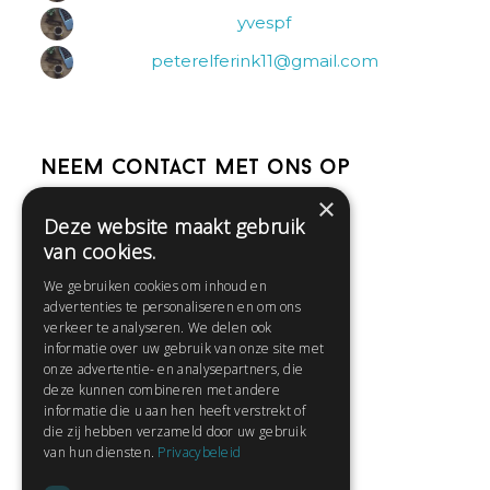
yvespf
peterelferink11@gmail.com
Neem contact met ons op
×
Deze website maakt gebruik
Help
van cookies.
Veelgestelde vragen
We gebruiken cookies om inhoud en
Contact
advertenties te personaliseren en om ons
Huisregels
verkeer te analyseren. We delen ook
informatie over uw gebruik van onze site met
onze advertentie- en analysepartners, die
deze kunnen combineren met andere
Snel naar:
informatie die u aan hen heeft verstrekt of
die zij hebben verzameld door uw gebruik
Gratis aanmelden
van hun diensten.
Privacybeleid
Inloggen