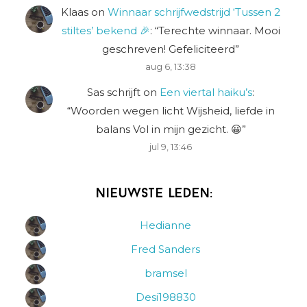
Klaas
on
Winnaar schrijfwedstrijd ‘Tussen 2
stiltes’ bekend 🎉
: “
Terechte winnaar. Mooi
geschreven! Gefeliciteerd
”
aug 6, 13:38
Sas schrijft
on
Een viertal haiku’s
:
“
Woorden wegen licht Wijsheid, liefde in
balans Vol in mijn gezicht. 😀
”
jul 9, 13:46
Nieuwste leden:
Hedianne
Fred Sanders
bramsel
Desi198830