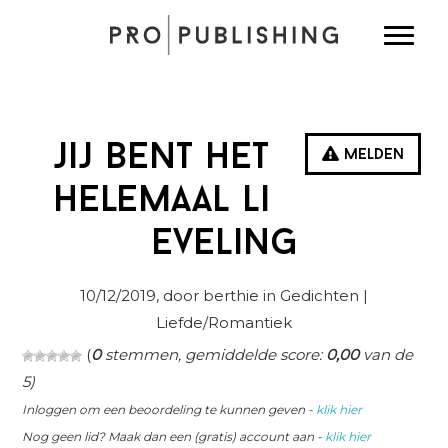
Spring
Door
Spring
Toggle
naar
naar
naar
de
de
de
hoofdnavigatie
hoofd
eerste
inhoud
sidebar
jij bent het
Melden
helemaal li
eveling
10/12/2019
, door berthie in
Gedichten
|
Liefde/Romantiek
(
0
stemmen, gemiddelde score:
0,00
van de
5)
Inloggen om een beoordeling te kunnen geven -
klik hier
Nog geen lid? Maak dan een (gratis) account aan -
klik hier