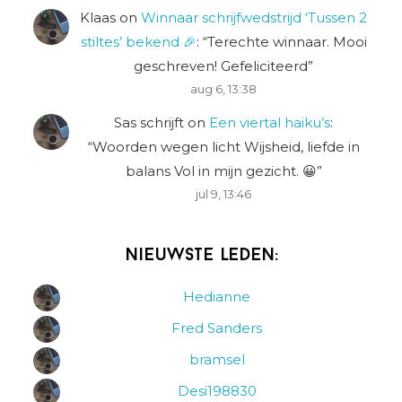
Klaas
on
Winnaar schrijfwedstrijd ‘Tussen 2
stiltes’ bekend 🎉
: “
Terechte winnaar. Mooi
geschreven! Gefeliciteerd
”
aug 6, 13:38
Sas schrijft
on
Een viertal haiku’s
:
“
Woorden wegen licht Wijsheid, liefde in
balans Vol in mijn gezicht. 😀
”
jul 9, 13:46
Nieuwste leden:
Hedianne
Fred Sanders
bramsel
Desi198830