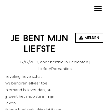
Spring
Door
Spring
Toggle
naar
naar
naar
de
de
de
hoofdnavigatie
hoofd
eerste
inhoud
sidebar
je bent mijn
Melden
liefste
12/12/2019
, door berthie in
Gedichten
|
Liefde/Romantiek
lieveling, lieve schat
wij behoren elkaar toe
niemand is liever dan jou
jij bent het mooiste in mijn
leven
ik ben heel gelukkig dat jij van