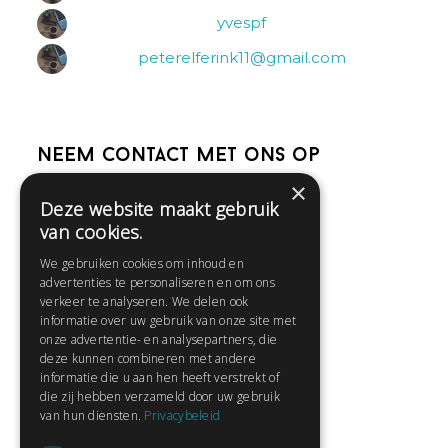
yvespf
peterelferink11@gmail.com
Neem contact met ons op
×
Deze website maakt gebruik
Help
van cookies.
Veelgestelde vragen
We gebruiken cookies om inhoud en
Contact
advertenties te personaliseren en om ons
Huisregels
verkeer te analyseren. We delen ook
informatie over uw gebruik van onze site met
onze advertentie- en analysepartners, die
deze kunnen combineren met andere
Snel naar:
informatie die u aan hen heeft verstrekt of
die zij hebben verzameld door uw gebruik
Gratis aanmelden
van hun diensten.
Privacybeleid
Inloggen