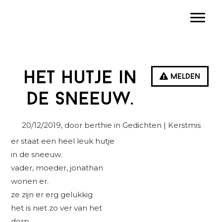
Spring
Door
Spring
Toggle
naar
naar
naar
de
de
de
hoofdnavigatie
hoofd
eerste
inhoud
sidebar
het hutje in
Melden
de sneeuw.
20/12/2019
, door berthie in
Gedichten
| Kerstmis
er staat een heel leuk hutje
in de sneeuw.
vader, moeder, jonathan
wonen er.
ze zijn er erg gelukkig
het is niet zo ver van het
dorp.