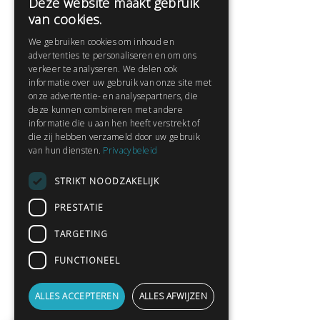
Deze website maakt gebruik
Help
van cookies.
Veelgestelde vragen
We gebruiken cookies om inhoud en
Contact
advertenties te personaliseren en om ons
Huisregels
verkeer te analyseren. We delen ook
informatie over uw gebruik van onze site met
onze advertentie- en analysepartners, die
deze kunnen combineren met andere
Snel naar:
informatie die u aan hen heeft verstrekt of
die zij hebben verzameld door uw gebruik
Gratis aanmelden
van hun diensten.
Privacybeleid
Inloggen
STRIKT NOODZAKELIJK
Privacybeleid
Huisregels
PRESTATIE
Contact
TARGETING
Verhalen lezen
FUNCTIONEEL
Gedichten lezen
Schrijfwedstrijden
ALLES ACCEPTEREN
ALLES AFWIJZEN
Schrijftips