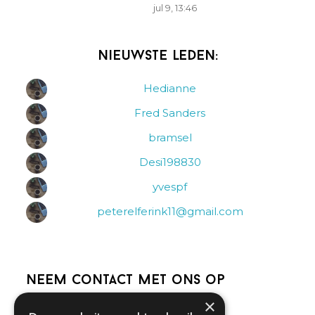
jul 9, 13:46
Nieuwste leden:
Hedianne
Fred Sanders
bramsel
Desi198830
yvespf
peterelferink11@gmail.com
Neem contact met ons op
×