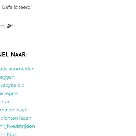
 Gefeliciteerd
”
ht. 😀
”
nel naar:
atis aanmelden
loggen
ivacybeleid
isregels
ntact
rhalen lezen
dichten lezen
hrijfwedstrijden
hrijftips