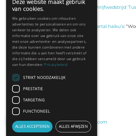
Deze website maakt gebruik
Klaas
on
Winnaar schrijfwedstrijd ‘Tus
van cookies.
aug 6, 13:38
We gebruiken cookies om inhoud en
advertenties te personaliseren en om ons
Sas schrijft
on
Een viertal haiku’s
: “
Woo
verkeer te analyseren. We delen ook
jul 9, 13:46
informatie over uw gebruik van onze site
met onze advertentie- en analysepartners,
die deze kunnen combineren met andere
informatie die u aan hen heeft verstrekt of
Nieuwste leden:
die zij hebben verzameld door uw gebruik
van hun diensten.
Privacybeleid
Hedianne
STRIKT NOODZAKELIJK
Fred Sanders
PRESTATIE
bramsel
TARGETING
Desi198830
yvespf
FUNCTIONEEL
peterelferink11@gmail.com
ALLES ACCEPTEREN
ALLES AFWIJZEN