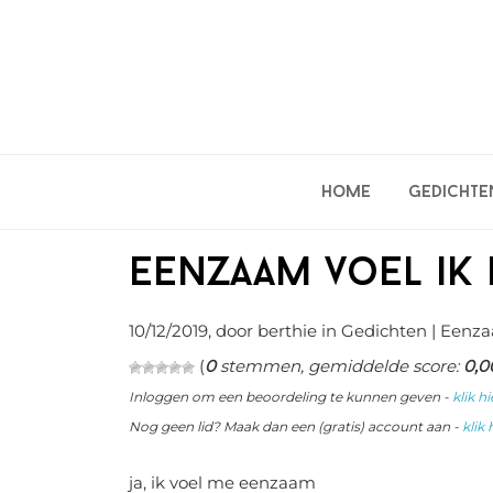
Spring
Door
Spring
naar
naar
naar
de
de
de
hoofdnavigatie
hoofd
eerste
inhoud
sidebar
Home
Gedichte
eenzaam voel ik 
10/12/2019
, door berthie in
Gedichten
| Eenz
(
0
stemmen, gemiddelde score:
0,0
Inloggen om een beoordeling te kunnen geven -
klik hi
Nog geen lid? Maak dan een (gratis) account aan -
klik 
ja, ik voel me eenzaam