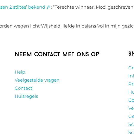
sen 2 stiltes’ bekend 🎉
: “
Terechte winnaar. Mooi geschreven!
rden wegen licht Wijsheid, liefde in balans Vol in mijn gezic
S
Neem contact met ons op
Gr
Help
In
Veelgestelde vragen
Pr
Contact
Hu
Huisregels
Co
Ve
Ge
Sc
Sc