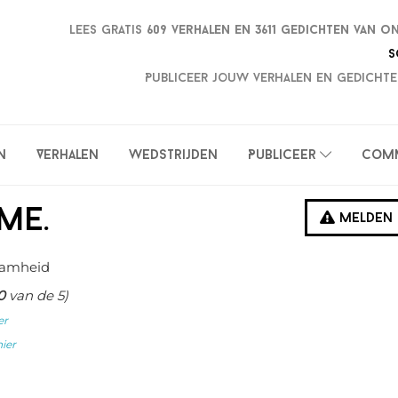
Lees gratis
609 verhalen en
3611 gedichten van o
S
Publiceer jouw verhalen en gedichte
n
Verhalen
Wedstrijden
Publiceer
Com
me.
Melden
aamheid
0
van de 5)
er
hier