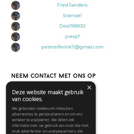
Fred Sanders
bramsel
Desi198830
yvespf
peterelferink11@gmail.com
Neem contact met ons op
×
Deze website maakt gebruik
Help
van cookies.
Veelgestelde vragen
We gebruiken cookies om inhoud en
Contact
advertenties te personaliseren en om ons
Huisregels
verkeer te analyseren. We delen ook
informatie over uw gebruik van onze site met
onze advertentie- en analysepartners, die