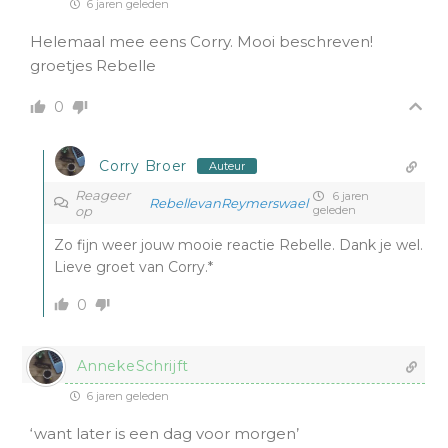
6 jaren geleden
Helemaal mee eens Corry. Mooi beschreven!
groetjes Rebelle
0
Corry Broer
Auteur
Reageer
6 jaren
RebellevanReymerswael
op
geleden
Zo fijn weer jouw mooie reactie Rebelle. Dank je wel.
Lieve groet van Corry.*
0
AnnekeSchrijft
6 jaren geleden
‘want later is een dag voor morgen’