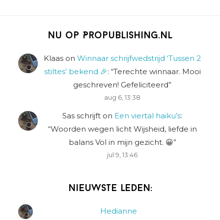
Nu op Propublishing.nl
Klaas
on
Winnaar schrijfwedstrijd ‘Tussen 2
stiltes’ bekend 🎉
: “
Terechte winnaar. Mooi
geschreven! Gefeliciteerd
”
aug 6, 13:38
Sas schrijft
on
Een viertal haiku’s
:
“
Woorden wegen licht Wijsheid, liefde in
balans Vol in mijn gezicht. 😀
”
jul 9, 13:46
Nieuwste leden:
Hedianne