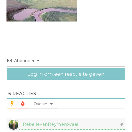
Abonneer
Log in om een reactie te geven
6
REACTIES
Oudste
RebellevanReymerswael