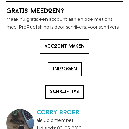
Primaire
GRATIS MEEDOEN?
Sidebar
Maak nu gratis een account aan en doe met ons
mee! ProPublishing is door schrijvers, voor schrijvers.
ACCOUNT MAKEN
INLOGGEN
SCHRIJFTIPS
Corry Broer
Goldmember
Lid sinds: 09-05-2019