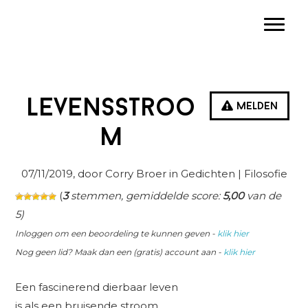
Spring
Door
Spring
Toggle
naar
naar
naar
de
de
de
hoofdnavigatie
hoofd
eerste
inhoud
sidebar
Levensstroo
Melden
m
07/11/2019
, door Corry Broer in
Gedichten
| Filosofie
(
3
stemmen, gemiddelde score:
5,00
van de
5)
Inloggen om een beoordeling te kunnen geven -
klik hier
Nog geen lid? Maak dan een (gratis) account aan -
klik hier
Een fascinerend dierbaar leven
is als een bruisende stroom