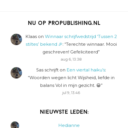
Nu op Propublishing.nl
Klaas
on
Winnaar schrijfwedstrijd ‘Tussen 2
stiltes’ bekend 🎉
: “
Terechte winnaar. Mooi
geschreven! Gefeliciteerd
”
aug 6, 13:38
Sas schrijft
on
Een viertal haiku’s
:
“
Woorden wegen licht Wijsheid, liefde in
balans Vol in mijn gezicht. 😀
”
jul 9, 13:46
Nieuwste leden:
Hedianne