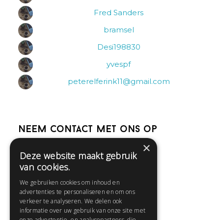
Fred Sanders
bramsel
Desi198830
yvespf
peterelferink11@gmail.com
Neem contact met ons op
×
Deze website maakt gebruik
Help
van cookies.
Veelgestelde vragen
We gebruiken cookies om inhoud en
Contact
advertenties te personaliseren en om ons
Huisregels
verkeer te analyseren. We delen ook
informatie over uw gebruik van onze site met
onze advertentie- en analysepartners, die