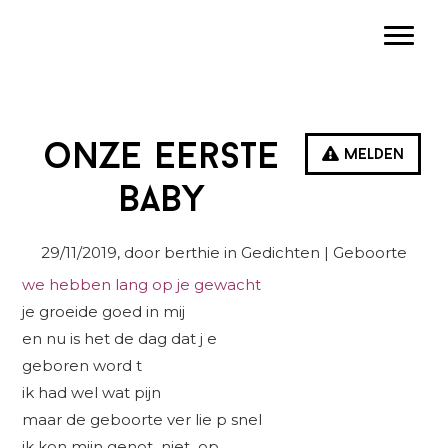
Spring
Door
Spring
Toggle
naar
naar
naar
de
de
de
hoofdnavigatie
hoofd
eerste
inhoud
sidebar
onze eerste
Melden
baby
29/11/2019
, door berthie in
Gedichten
| Geboorte
we hebben lang op je gewacht
je groeide goed in mij
en nu is het de dag dat j e
geboren word t
ik had wel wat pijn
maar de geboorte ver lie p snel
ik kon mijn genot niet op