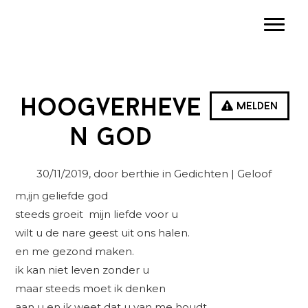
Spring
Door
Spring
Toggle
naar
naar
naar
de
de
de
hoofdnavigatie
hoofd
eerste
inhoud
sidebar
hoogverheve
Melden
n god
30/11/2019
, door berthie in
Gedichten
| Geloof
m,ijn geliefde god
steeds groeit mijn liefde voor u
wilt u de nare geest uit ons halen.
en me gezond maken.
ik kan niet leven zonder u
maar steeds moet ik denken
aan u en ik weet dat u van me houdt