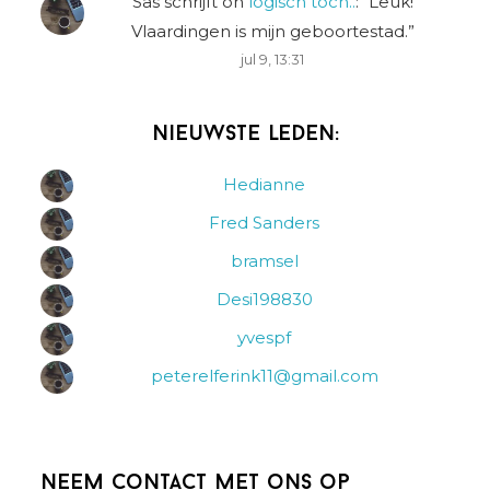
Sas schrijft
on
logisch toch..
: “
Leuk!
Vlaardingen is mijn geboortestad.
”
jul 9, 13:31
Nieuwste leden:
Hedianne
Fred Sanders
bramsel
Desi198830
yvespf
peterelferink11@gmail.com
Neem contact met ons op