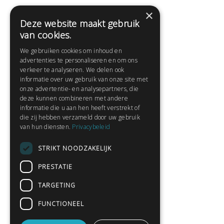
×
Deze website maakt gebruik
Help
van cookies.
Veelgestelde vragen
We gebruiken cookies om inhoud en
Contact
advertenties te personaliseren en om ons
Huisregels
verkeer te analyseren. We delen ook
informatie over uw gebruik van onze site met
onze advertentie- en analysepartners, die
deze kunnen combineren met andere
Snel naar:
informatie die u aan hen heeft verstrekt of
die zij hebben verzameld door uw gebruik
Gratis aanmelden
van hun diensten.
Privacybeleid
Inloggen
STRIKT NOODZAKELIJK
Privacybeleid
Huisregels
PRESTATIE
Contact
TARGETING
Verhalen lezen
FUNCTIONEEL
Gedichten lezen
Schrijfwedstrijden