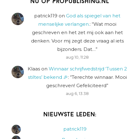
Nu op Propublishing.nl
patrick119
on
God als spiegel van het
menselijke verlangen.
: “
Wat mooi
geschreven en het zet mij ook aan het
denken. Voor mij zegt deze vraag al iets
bijzonders. Dat…
”
aug 10, 11:28
Klaas
on
Winnaar schrijfwedstrijd ‘Tussen 2
stiltes’ bekend 🎉
: “
Terechte winnaar. Mooi
geschreven! Gefeliciteerd
”
aug 6, 13:38
Nieuwste leden:
patrick119