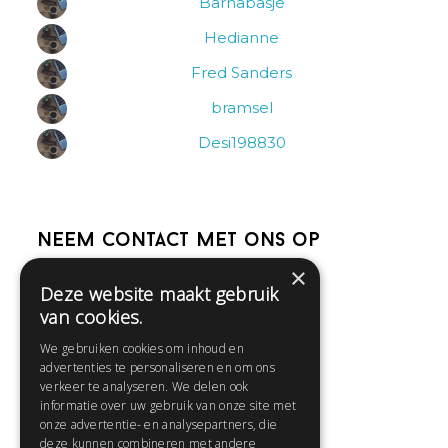
Barnabasje
Hedianne
Fred Sanders
bramsel
Desi198830
Neem contact met ons op
×
Deze website maakt gebruik
Help
van cookies.
Veelgestelde vragen
We gebruiken cookies om inhoud en
Contact
advertenties te personaliseren en om ons
Huisregels
verkeer te analyseren. We delen ook
informatie over uw gebruik van onze site met
onze advertentie- en analysepartners, die
deze kunnen combineren met andere