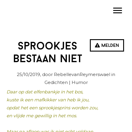
Spring
Door
Spring
Toggle
naar
naar
naar
de
de
de
hoofdnavigatie
hoofd
eerste
inhoud
sidebar
Sprookjes
Melden
bestaan niet
25/10/2019
, door RebellevanReymerswael in
Gedichten
| Humor
Daar op dat elfenbankje in het bos,
kuste ik een mafkikker van heb ik jou,
opdat het een sprookjesprins worden zou,
en vlijde me gewillig in het mos.
Maar na afloop was ik niet echt voldaan,