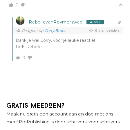
0
RebellevanReymerswael
Auteur
Reageer op
Corry Broer
6 jaren geleden
Dank je wel Corry, voor je leuke reactie!
Liefs Rebelle
0
Primaire
GRATIS MEEDOEN?
Sidebar
Maak nu gratis een account aan en doe met ons
mee! ProPublishing is door schrijvers, voor schrijvers.