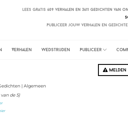
Lees gratis
609 verhalen en
3611 gedichten van o
S
Publiceer jouw verhalen en gedichte
n
Verhalen
Wedstrijden
Publiceer
Com
Melden
Gedichten
| Algemeen
van de 5)
er
hier