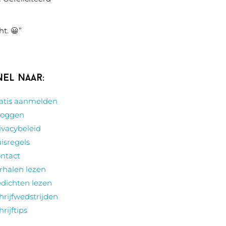
ht. 😀
”
nel naar:
atis aanmelden
loggen
ivacybeleid
isregels
ntact
rhalen lezen
dichten lezen
hrijfwedstrijden
hrijftips