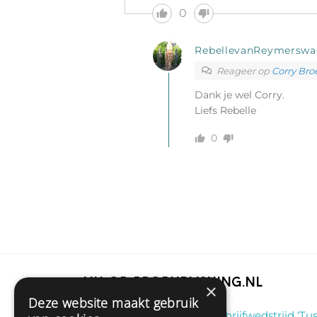
0
RebellevanReymerswa
Reageer op
Corry Bro
Dank je wel Corry.
Liefs Rebelle
0
Nu op Propublishing.nl
×
Deze website maakt gebruik
Klaas
on
Winnaar schrijfwedstrijd ‘Tus