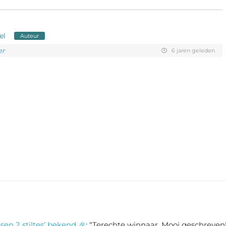
el
Auteur
er
6 jaren geleden
sen 2 stiltes’ bekend 🎉
: “
Terechte winnaar. Mooi geschreven!