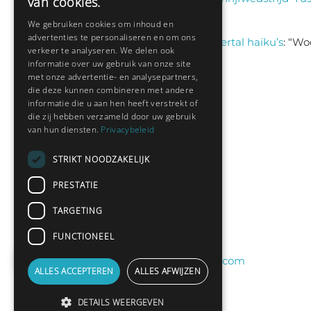
van cookies.
aug 6, 13:38
We gebruiken cookies om inhoud en
advertenties te personaliseren en om ons
Sas schrijft
on
Een viertal haiku’s
: “
Woo
verkeer te analyseren. We delen ook
jul 9, 13:46
informatie over uw gebruik van onze site
met onze advertentie- en analysepartners,
die deze kunnen combineren met andere
informatie die u aan hen heeft verstrekt of
Nieuwste leden:
die zij hebben verzameld door uw gebruik
van hun diensten.
Privacybeleid
Hedianne
STRIKT NOODZAKELIJK
Fred Sanders
PRESTATIE
bramsel
TARGETING
Desi198830
2
yvespf
FUNCTIONEEL
peterelferink11@gmail.com
ALLES ACCEPTEREN
ALLES AFWIJZEN
DETAILS WEERGEVEN