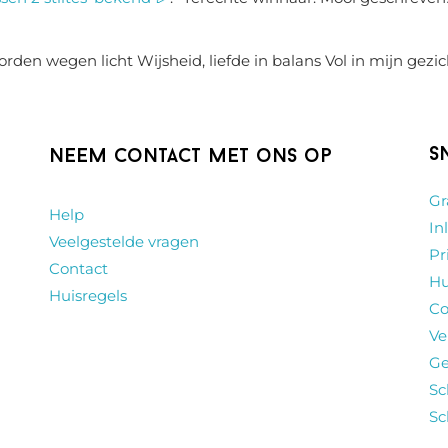
rden wegen licht Wijsheid, liefde in balans Vol in mijn gezic
S
Neem contact met ons op
Gr
Help
In
Veelgestelde vragen
Pr
Contact
Hu
Huisregels
Co
Ve
Ge
Sc
Sc