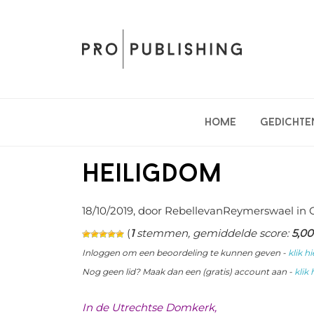
Spring
Door
Spring
naar
naar
naar
de
de
de
hoofdnavigatie
hoofd
eerste
inhoud
sidebar
Home
Gedichte
Heiligdom
18/10/2019
, door RebellevanReymerswael in
(
1
stemmen, gemiddelde score:
5,00
Inloggen om een beoordeling te kunnen geven -
klik hi
Nog geen lid? Maak dan een (gratis) account aan -
klik 
In de Utrechtse Domkerk,