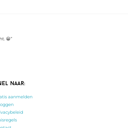
ht. 😀
”
nel naar:
atis aanmelden
loggen
ivacybeleid
isregels
ntact