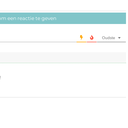
om een reactie te geven
Oudste
!