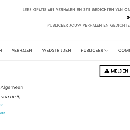
Lees gratis
609 verhalen en
3611 gedichten van o
S
Publiceer jouw verhalen en gedichte
n
Verhalen
Wedstrijden
Publiceer
Com
Melden
 Algemeen
van de 5)
er
hier