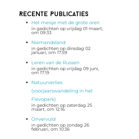
Recente Publicaties
Het meisje met de grote oren
in gedichten op vrijdag 01 maart,
om 09:33
Niemandsland
in gedichten op dinsdag 02
januari, om 17:59
Leren van de Russen
in gedichten op vrijdag 09 juni,
om 17:19
Natuurverlies
(voorjaarswandeling in het
Flevopark)
in gedichten op zaterdag 25
maart, om 12:16
Onvervuld
in gedichten op zondag 26
februari, om 10:36