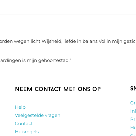
rden wegen licht Wijsheid, liefde in balans Vol in mijn gezic
aardingen is mijn geboortestad.
”
S
Neem contact met ons op
Gr
Help
In
Veelgestelde vragen
Pr
Contact
Hu
Huisregels
Co