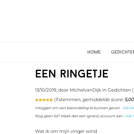
Spring
Door
Spring
naar
naar
naar
de
de
de
hoofdnavigatie
hoofd
eerste
inhoud
sidebar
Home
Gedichte
Een ringetje
13/10/2019
, door MichelvanDijk in
Gedichten
|
(
1
stemmen, gemiddelde score:
5,00
Inloggen om een beoordeling te kunnen geven -
klik hi
Nog geen lid? Maak dan een (gratis) account aan -
klik 
Wat ik om mijn vinger wind