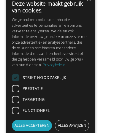
Deze website maakt gebruik
Help
van cookies.
Veelgestelde vragen
We gebruiken cookies om inhoud en
Contact
advertenties te personaliseren en om ons
Huisregels
verkeer te analyseren. We delen ook
informatie over uw gebruik van onze site met
onze advertentie- en analysepartners, die
deze kunnen combineren met andere
Snel naar:
informatie die u aan hen heeft verstrekt of
die zij hebben verzameld door uw gebruik
Gratis aanmelden
van hun diensten.
Privacybeleid
Inloggen
STRIKT NOODZAKELIJK
Privacybeleid
Huisregels
PRESTATIE
Contact
TARGETING
Verhalen lezen
FUNCTIONEEL
Gedichten lezen
Schrijfwedstrijden
ALLES ACCEPTEREN
ALLES AFWIJZEN
Schrijftips
1