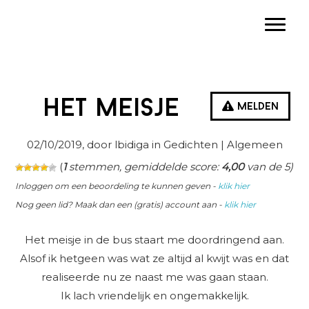
Spring
Door
Spring
Toggle
naar
naar
naar
de
de
de
hoofdnavigatie
hoofd
eerste
inhoud
sidebar
Het meisje
Melden
02/10/2019
, door lbidiga in
Gedichten
| Algemeen
(
1
stemmen, gemiddelde score:
4,00
van de 5)
Inloggen om een beoordeling te kunnen geven -
klik hier
Nog geen lid? Maak dan een (gratis) account aan -
klik hier
Het meisje in de bus staart me doordringend aan.
Alsof ik hetgeen was wat ze altijd al kwijt was en dat
realiseerde nu ze naast me was gaan staan.
Ik lach vriendelijk en ongemakkelijk.