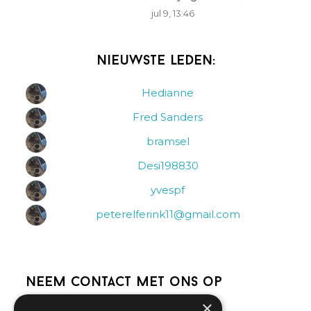
jul 9, 13:46
Nieuwste leden:
Hedianne
Fred Sanders
bramsel
Desi198830
yvespf
peterelferink11@gmail.com
Neem contact met ons op
×