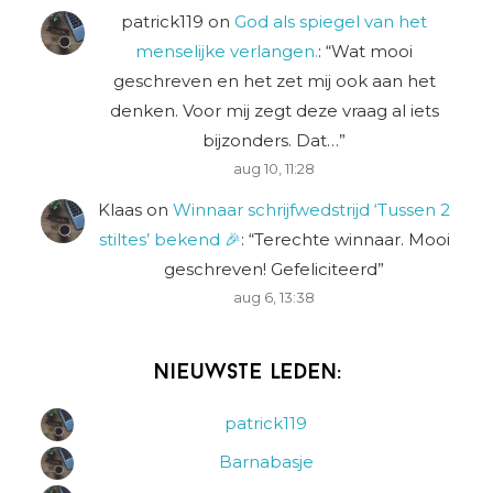
patrick119
on
God als spiegel van het
menselijke verlangen.
: “
Wat mooi
geschreven en het zet mij ook aan het
denken. Voor mij zegt deze vraag al iets
bijzonders. Dat…
”
aug 10, 11:28
Klaas
on
Winnaar schrijfwedstrijd ‘Tussen 2
stiltes’ bekend 🎉
: “
Terechte winnaar. Mooi
geschreven! Gefeliciteerd
”
aug 6, 13:38
Nieuwste leden:
patrick119
Barnabasje