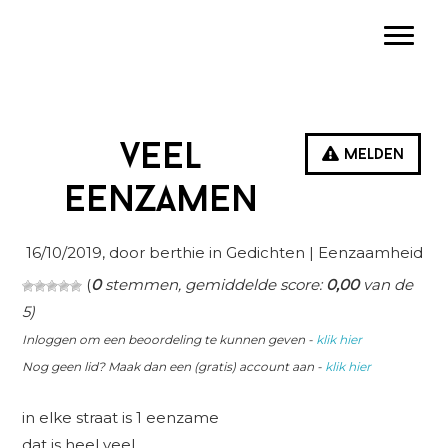
Spring
Door
Spring
Toggle
naar
naar
naar
de
de
de
hoofdnavigatie
hoofd
eerste
inhoud
sidebar
veel
Melden
eenzamen
16/10/2019
, door berthie in
Gedichten
| Eenzaamheid
(
0
stemmen, gemiddelde score:
0,00
van de
5)
Inloggen om een beoordeling te kunnen geven -
klik hier
Nog geen lid? Maak dan een (gratis) account aan -
klik hier
in elke straat is 1 eenzame
dat is heel veel.