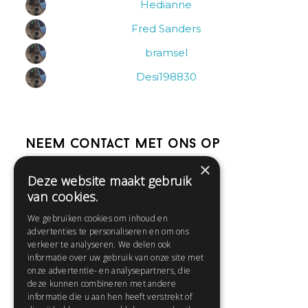
Hedianne
Fred Sanders
bramsel
Desi198830
Neem contact met ons op
×
Deze website maakt gebruik
Help
van cookies.
Veelgestelde vragen
We gebruiken cookies om inhoud en
Contact
advertenties te personaliseren en om ons
Huisregels
verkeer te analyseren. We delen ook
informatie over uw gebruik van onze site met
onze advertentie- en analysepartners, die
deze kunnen combineren met andere
Snel naar:
informatie die u aan hen heeft verstrekt of