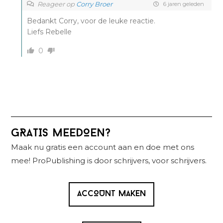
Reageer op
Corry Broer
6 jaren geleden
Bedankt Corry, voor de leuke reactie.
Liefs Rebelle
0
Primaire
GRATIS MEEDOEN?
Sidebar
Maak nu gratis een account aan en doe met ons
mee! ProPublishing is door schrijvers, voor schrijvers.
ACCOUNT MAKEN