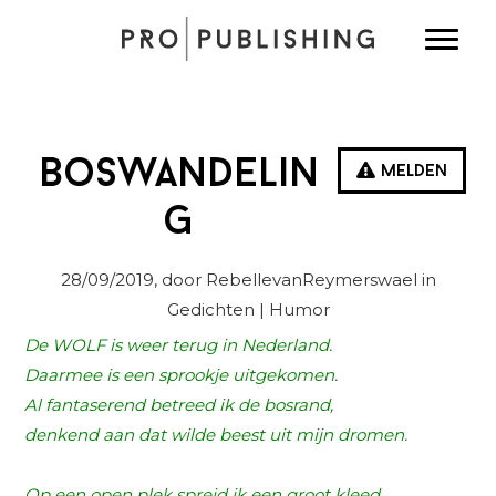
Spring
Door
Spring
Toggle
naar
naar
naar
de
de
de
hoofdnavigatie
hoofd
eerste
inhoud
sidebar
Boswandelin
Melden
g
28/09/2019
, door RebellevanReymerswael in
Gedichten
| Humor
De
WOLF is weer terug in Nederland.
Daarmee
is een sprookje uitgekomen.
Al fantaserend betreed ik de bosrand,
denkend aan dat wilde beest uit mijn dromen.
Op een open plek spreid ik een groot kleed,