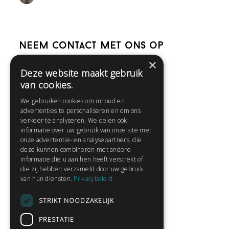
Neem contact met ons op
×
Deze website maakt gebruik
Help
van cookies.
Veelgestelde vragen
We gebruiken cookies om inhoud en
Contact
advertenties te personaliseren en om ons
Huisregels
verkeer te analyseren. We delen ook
informatie over uw gebruik van onze site met
onze advertentie- en analysepartners, die
deze kunnen combineren met andere
Snel naar:
informatie die u aan hen heeft verstrekt of
die zij hebben verzameld door uw gebruik
Gratis aanmelden
van hun diensten.
Privacybeleid
Inloggen
STRIKT NOODZAKELIJK
Privacybeleid
Huisregels
PRESTATIE