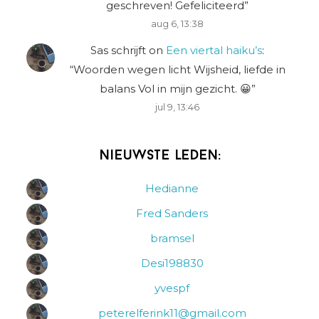
geschreven! Gefeliciteerd
”
aug 6, 13:38
Sas schrijft
on
Een viertal haiku’s
:
“
Woorden wegen licht Wijsheid, liefde in
balans Vol in mijn gezicht. 😀
”
jul 9, 13:46
Nieuwste leden:
Hedianne
Fred Sanders
bramsel
Desi198830
yvespf
peterelferink11@gmail.com