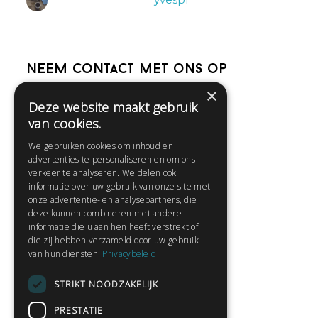
Neem contact met ons op
×
Deze website maakt gebruik
Help
van cookies.
Veelgestelde vragen
We gebruiken cookies om inhoud en
Contact
advertenties te personaliseren en om ons
Huisregels
verkeer te analyseren. We delen ook
informatie over uw gebruik van onze site met
onze advertentie- en analysepartners, die
deze kunnen combineren met andere
Snel naar:
informatie die u aan hen heeft verstrekt of
die zij hebben verzameld door uw gebruik
Gratis aanmelden
van hun diensten.
Privacybeleid
Inloggen
STRIKT NOODZAKELIJK
Privacybeleid
Huisregels
PRESTATIE