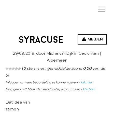
Spring
Door
Spring
Toggle
naar
naar
naar
de
de
de
hoofdnavigatie
hoofd
eerste
inhoud
sidebar
Syracuse
Melden
29/09/2019
, door MichelvanDijk in
Gedichten
|
Algemeen
(
0
stemmen, gemiddelde score:
0,00
van de
5)
Inloggen om een beoordeling te kunnen geven -
klik hier
Nog geen lid? Maak dan een (gratis) account aan -
klik hier
Dat idee van
samen