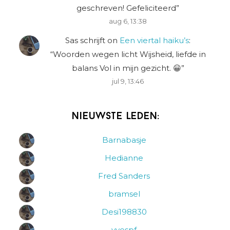
geschreven! Gefeliciteerd
”
aug 6, 13:38
Sas schrijft
on
Een viertal haiku’s
:
“
Woorden wegen licht Wijsheid, liefde in
balans Vol in mijn gezicht. 😀
”
jul 9, 13:46
Nieuwste leden:
Barnabasje
Hedianne
Fred Sanders
bramsel
Desi198830
yvespf