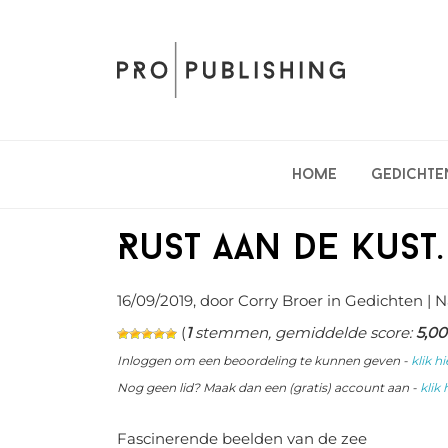
Spring
Door
Spring
naar
naar
naar
de
de
de
hoofdnavigatie
hoofd
eerste
inhoud
sidebar
Home
Gedichte
Rust aan de kust.
16/09/2019
, door Corry Broer in
Gedichten
| N
(
1
stemmen, gemiddelde score:
5,00
Inloggen om een beoordeling te kunnen geven -
klik hi
Nog geen lid? Maak dan een (gratis) account aan -
klik 
Fascinerende beelden van de zee