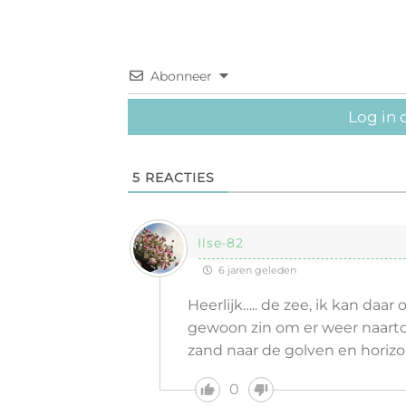
Abonneer
Log in 
5
REACTIES
Ilse-82
6 jaren geleden
Heerlijk….. de zee, ik kan daar
gewoon zin om er weer naarto
zand naar de golven en horizon
0