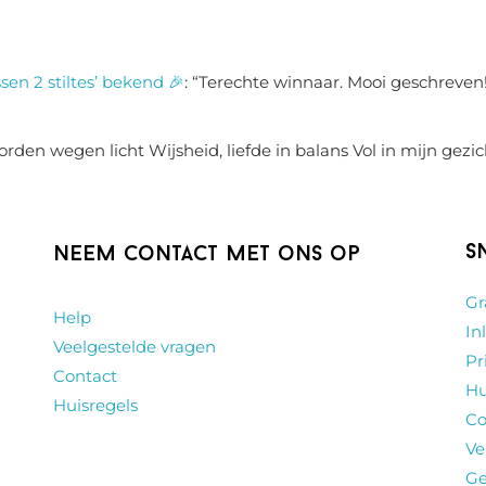
sen 2 stiltes’ bekend 🎉
: “
Terechte winnaar. Mooi geschreven!
rden wegen licht Wijsheid, liefde in balans Vol in mijn gezic
S
Neem contact met ons op
Gr
Help
In
Veelgestelde vragen
Pr
Contact
Hu
Huisregels
Co
Ve
Ge