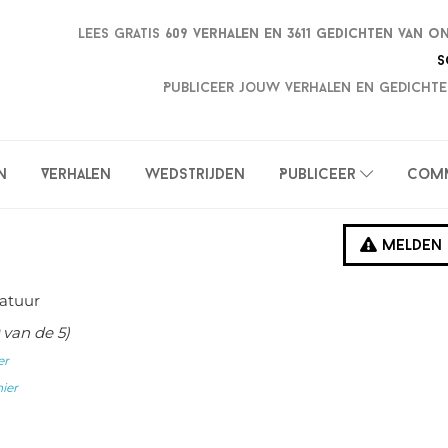
Lees gratis
609 verhalen en
3611 gedichten van o
S
Publiceer jouw verhalen en gedichte
n
Verhalen
Wedstrijden
Publiceer
Com
Melden
atuur
van de 5)
er
hier