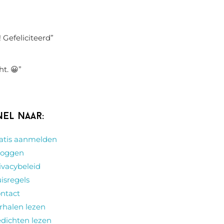
 Gefeliciteerd
”
ht. 😀
”
nel naar:
atis aanmelden
loggen
ivacybeleid
isregels
ntact
rhalen lezen
dichten lezen