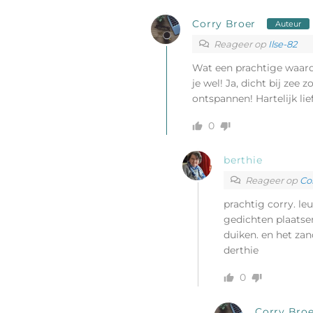
Corry Broer
Auteur
Reageer op
Ilse-82
Wat een prachtige waarde
je wel! Ja, dicht bij zee
ontspannen! Hartelijk lie
0
berthie
Reageer op
Co
prachtig corry. le
gedichten plaatsen
duiken. en het zand 
derthie
0
Corry Broe