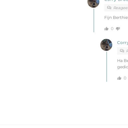
Reagee
Fijn Berthie
0
Corr
Ha Be
gedic
0