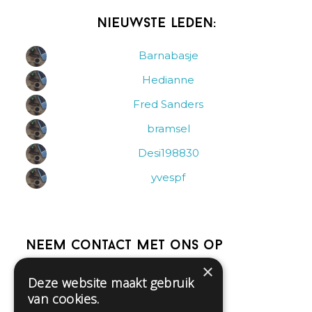
Nieuwste leden:
Barnabasje
Hedianne
Fred Sanders
bramsel
Desi198830
yvespf
Neem contact met ons op
×
Deze website maakt gebruik
Help
van cookies.
Veelgestelde vragen