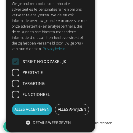
We gebruiken cookies om inhoud en
Contact
advertenties te personaliseren en om ons
Huisregels
verkeer te analyseren. We delen ook
informatie over uw gebruik van onze site met
onze advertentie- en analysepartners, die
deze kunnen combineren met andere
Snel naar:
informatie die u aan hen heeft verstrekt of
die zij hebben verzameld door uw gebruik
Gratis aanmelden
van hun diensten.
Privacybeleid
Inloggen
STRIKT NOODZAKELIJK
Privacybeleid
Huisregels
PRESTATIE
Contact
TARGETING
Verhalen lezen
FUNCTIONEEL
Gedichten lezen
Schrijfwedstrijden
ALLES ACCEPTEREN
ALLES AFWIJZEN
Schrijftips
2
DETAILS WEERGEVEN
© Copyright 2019 - 2026
ProPublishing
· Alle rechten
voorbehouden