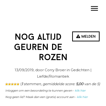
Spring
Door
Spring
Toggle
naar
naar
naar
de
de
de
hoofdnavigatie
hoofd
eerste
inhoud
sidebar
Nog altijd
Melden
geuren de
rozen
13/09/2019
, door Corry Broer in
Gedichten
|
Liefde/Romantiek
(
1
stemmen, gemiddelde score:
5,00
van de 5)
Inloggen om een beoordeling te kunnen geven -
klik hier
Nog geen lid? Maak dan een (gratis) account aan -
klik hier