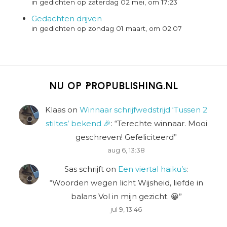
in gedichten op zaterdag 02 mei, om 17:23
Gedachten drijven
in gedichten op zondag 01 maart, om 02:07
Nu op Propublishing.nl
Klaas
on
Winnaar schrijfwedstrijd ‘Tussen 2
stiltes’ bekend 🎉
: “
Terechte winnaar. Mooi
geschreven! Gefeliciteerd
”
aug 6, 13:38
Sas schrijft
on
Een viertal haiku’s
:
“
Woorden wegen licht Wijsheid, liefde in
balans Vol in mijn gezicht. 😀
”
jul 9, 13:46