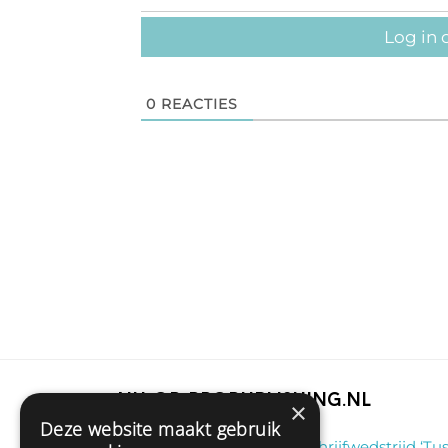
Log in 
0
REACTIES
Nu op Propublishing.nl
×
Deze website maakt gebruik
Klaas
on
Winnaar schrijfwedstrijd ‘Tus