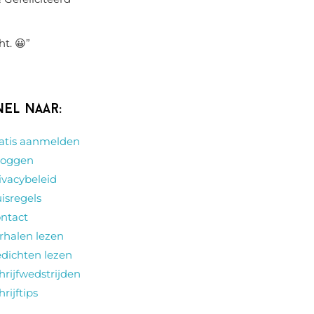
ht. 😀
”
nel naar:
atis aanmelden
loggen
ivacybeleid
isregels
ntact
rhalen lezen
dichten lezen
hrijfwedstrijden
hrijftips