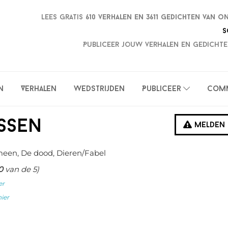
Lees gratis
610 verhalen en
3611 gedichten van o
S
Publiceer jouw verhalen en gedichte
n
Verhalen
Wedstrijden
Publiceer
Com
ssen
Melden
een, De dood, Dieren/Fabel
0
van de 5)
er
hier