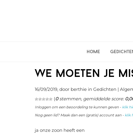
Spring
Door
Spring
naar
naar
naar
de
de
de
hoofdnavigatie
hoofd
eerste
inhoud
sidebar
Home
Gedichte
we moeten je mi
16/09/2019
, door berthie in
Gedichten
| Algem
(
0
stemmen, gemiddelde score:
0,0
Inloggen om een beoordeling te kunnen geven -
klik hi
Nog geen lid? Maak dan een (gratis) account aan -
klik 
ja onze zoon heeft een