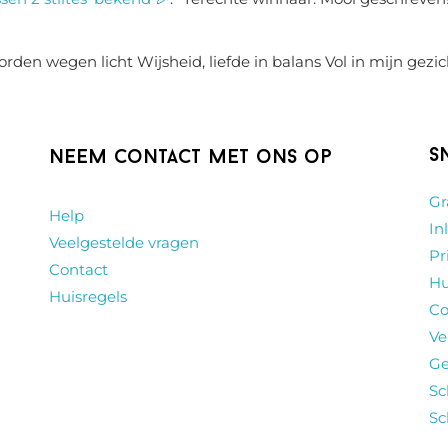
rden wegen licht Wijsheid, liefde in balans Vol in mijn gezic
S
Neem contact met ons op
Gr
Help
In
Veelgestelde vragen
Pr
Contact
Hu
Huisregels
Co
Ve
Ge
Sc
Sc