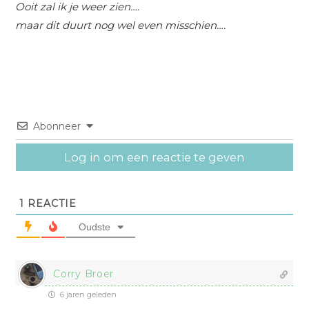
Ooit zal ik je weer zien….
maar dit duurt nog wel even misschien….
Abonneer
Log in om een reactie te geven
1
REACTIE
Oudste
Corry Broer
6 jaren geleden