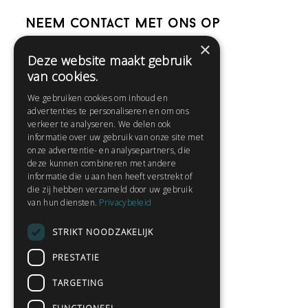
Neem contact met ons op
×
Deze website maakt gebruik
Help
van cookies.
Veelgestelde vragen
We gebruiken cookies om inhoud en
Contact
advertenties te personaliseren en om ons
Huisregels
verkeer te analyseren. We delen ook
informatie over uw gebruik van onze site met
onze advertentie- en analysepartners, die
deze kunnen combineren met andere
Snel naar:
informatie die u aan hen heeft verstrekt of
die zij hebben verzameld door uw gebruik
Gratis aanmelden
van hun diensten.
Privacybeleid
Inloggen
STRIKT NOODZAKELIJK
Privacybeleid
Huisregels
PRESTATIE
Contact
TARGETING
Verhalen lezen