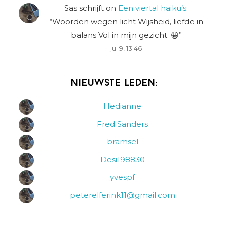
Sas schrijft
on
Een viertal haiku’s
:
“
Woorden wegen licht Wijsheid, liefde in
balans Vol in mijn gezicht. 😀
”
jul 9, 13:46
Nieuwste leden:
Hedianne
Fred Sanders
bramsel
Desi198830
yvespf
peterelferink11@gmail.com