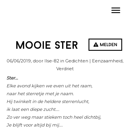
Spring
Door
Spring
Toggle
naar
naar
naar
de
de
de
hoofdnavigatie
hoofd
eerste
inhoud
sidebar
Mooie ster
Melden
06/06/2019
, door Ilse-82 in
Gedichten
| Eenzaamheid,
Verdriet
Ster…
Elke avond kijken we even uit het raam,
naar het sterretje met je naam.
Hij twinkelt in de heldere sterrenlucht,
ik laat een diepe zucht….
Zo ver weg maar stiekem toch heel dichtbij,
Je blijft voor altijd bij mij….