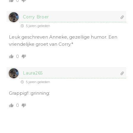
0
Corry Broer
5 jaren geleden
Leuk geschreven Anneke, gezellige humor. Een
vriendelijke groet van Corry.*
0
Laura265
5 jaren geleden
Grappig!! :grinning:
0