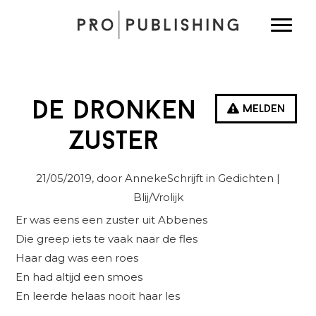
Spring
Door
Spring
Toggle
naar
naar
naar
de
de
de
hoofdnavigatie
hoofd
eerste
inhoud
sidebar
De dronken
Melden
zuster
21/05/2019
, door AnnekeSchrijft in
Gedichten
|
Blij/Vrolijk
Er was eens een zuster uit Abbenes
Die greep iets te vaak naar de fles
Haar dag was een roes
En had altijd een smoes
En leerde helaas nooit haar les