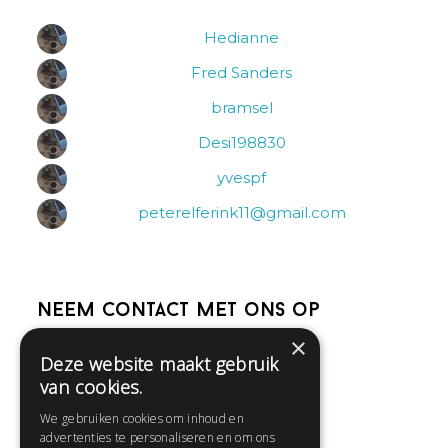
Hedianne
Fred Sanders
bramsel
Desi198830
yvespf
peterelferink11@gmail.com
Neem contact met ons op
×
Deze website maakt gebruik
Help
van cookies.
Veelgestelde vragen
We gebruiken cookies om inhoud en
Contact
advertenties te personaliseren en om ons