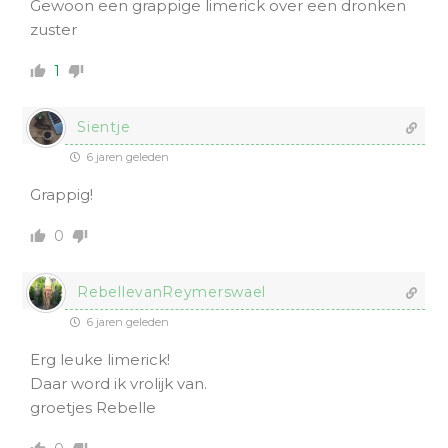
Gewoon een grappige limerick over een dronken
zuster
1
Sientje
6 jaren geleden
Grappig!
0
RebellevanReymerswael
6 jaren geleden
Erg leuke limerick!
Daar word ik vrolijk van.
groetjes Rebelle