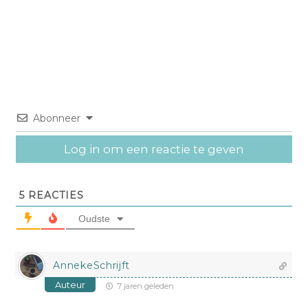
Abonneer
Log in om een reactie te geven
5
REACTIES
Oudste
AnnekeSchrijft
Auteur
7 jaren geleden