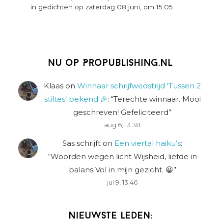
in gedichten op zaterdag 08 juni, om 15:05
Nu op Propublishing.nl
Klaas
on
Winnaar schrijfwedstrijd ‘Tussen 2
stiltes’ bekend 🎉
: “
Terechte winnaar. Mooi
geschreven! Gefeliciteerd
”
aug 6, 13:38
Sas schrijft
on
Een viertal haiku’s
:
“
Woorden wegen licht Wijsheid, liefde in
balans Vol in mijn gezicht. 😀
”
jul 9, 13:46
Nieuwste leden: