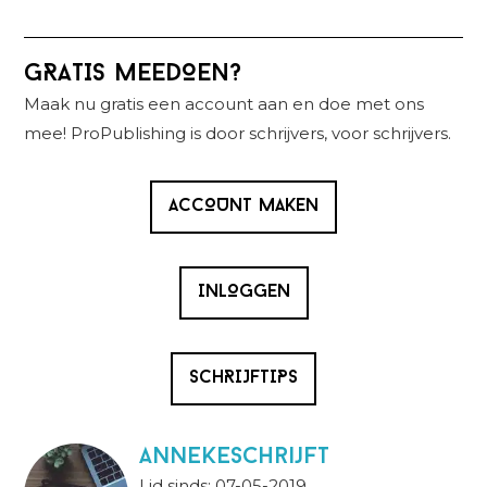
Primaire
GRATIS MEEDOEN?
Sidebar
Maak nu gratis een account aan en doe met ons
mee! ProPublishing is door schrijvers, voor schrijvers.
ACCOUNT MAKEN
INLOGGEN
SCHRIJFTIPS
AnnekeSchrijft
Lid sinds: 07-05-2019