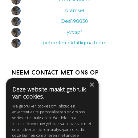
bramsel
Desi198830
yvespf
peterelferink11@gmail.com
Neem contact met ons op
×
Deze website maakt gebruik
Help
van cookies.
Veelgestelde vragen
We gebruiken cookies om inhoud en
Contact
advertenties te personaliseren en om ons
Huisregels
verkeer te analyseren. We delen ook
informatie over uw gebruik van onze site met
onze advertentie- en analysepartners, die
deze kunnen combineren met andere
Snel naar: