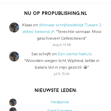
Nu op Propublishing.nl
Klaas
on
Winnaar schrijfwedstrijd ‘Tussen 2
stiltes’ bekend 🎉
: “
Terechte winnaar. Mooi
geschreven! Gefeliciteerd
”
aug 6, 13:38
Sas schrijft
on
Een viertal haiku’s
:
“
Woorden wegen licht Wijsheid, liefde in
balans Vol in mijn gezicht. 😀
”
jul 9, 13:46
Nieuwste leden:
Hedianne
Fred Sanders