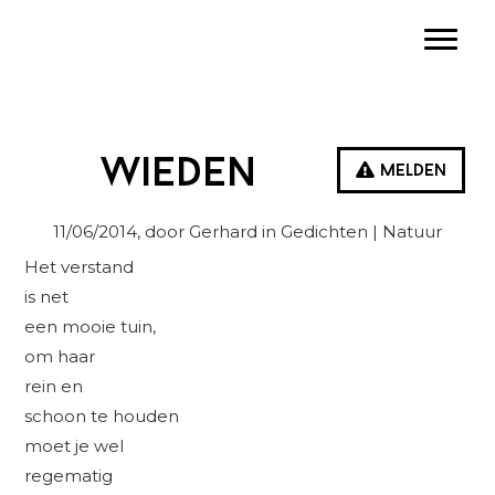
Spring
Door
Spring
Toggle
naar
naar
naar
de
de
de
hoofdnavigatie
hoofd
eerste
inhoud
sidebar
Wieden
Melden
11/06/2014
, door Gerhard in
Gedichten
| Natuur
Het verstand
is net
een mooie tuin,
om haar
rein en
schoon te houden
moet je wel
regematig