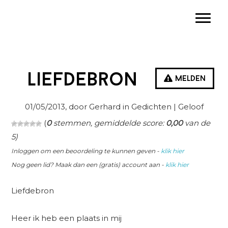
Spring
Door
Spring
Toggle
naar
naar
naar
de
de
de
hoofdnavigatie
hoofd
eerste
inhoud
sidebar
Liefdebron
Melden
01/05/2013
, door Gerhard in
Gedichten
| Geloof
(
0
stemmen, gemiddelde score:
0,00
van de
5)
Inloggen om een beoordeling te kunnen geven -
klik hier
Nog geen lid? Maak dan een (gratis) account aan -
klik hier
Liefdebron
Heer ik heb een plaats in mij