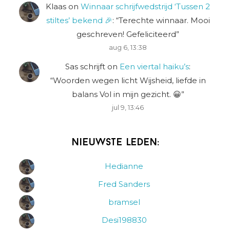
Klaas
on
Winnaar schrijfwedstrijd ‘Tussen 2
stiltes’ bekend 🎉
: “
Terechte winnaar. Mooi
geschreven! Gefeliciteerd
”
aug 6, 13:38
Sas schrijft
on
Een viertal haiku’s
:
“
Woorden wegen licht Wijsheid, liefde in
balans Vol in mijn gezicht. 😀
”
jul 9, 13:46
Nieuwste leden:
Hedianne
Fred Sanders
bramsel
Desi198830