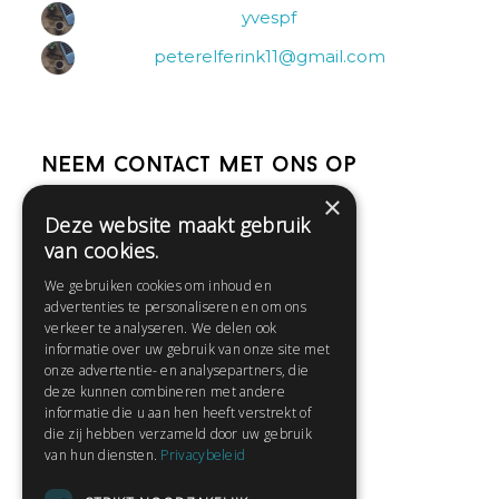
yvespf
peterelferink11@gmail.com
Neem contact met ons op
×
Deze website maakt gebruik
Help
van cookies.
Veelgestelde vragen
We gebruiken cookies om inhoud en
Contact
advertenties te personaliseren en om ons
Huisregels
verkeer te analyseren. We delen ook
informatie over uw gebruik van onze site met
onze advertentie- en analysepartners, die
deze kunnen combineren met andere
Snel naar:
informatie die u aan hen heeft verstrekt of
die zij hebben verzameld door uw gebruik
Gratis aanmelden
van hun diensten.
Privacybeleid
Inloggen