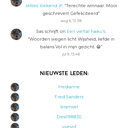
stiltes’ bekend 🎉
: “
Terechte winnaar. Mooi
geschreven! Gefeliciteerd
”
aug 6, 13:38
Sas schrijft
on
Een viertal haiku’s
:
“
Woorden wegen licht Wijsheid, liefde in
balans Vol in mijn gezicht. 😀
”
jul 9, 13:46
Nieuwste leden:
Hedianne
Fred Sanders
bramsel
Desi198830
yvespf