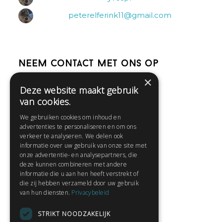
peterelferink11@gmail.com
Neem contact met ons op
×
Deze website maakt gebruik
Help
van cookies.
Veelgestelde vragen
We gebruiken cookies om inhoud en
Contact
advertenties te personaliseren en om ons
Huisregels
verkeer te analyseren. We delen ook
informatie over uw gebruik van onze site met
onze advertentie- en analysepartners, die
deze kunnen combineren met andere
Snel naar:
informatie die u aan hen heeft verstrekt of
die zij hebben verzameld door uw gebruik
Gratis aanmelden
van hun diensten.
Privacybeleid
Inloggen
STRIKT NOODZAKELIJK
Privacybeleid