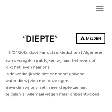
Spring
Door
Spring
Toggle
naar
naar
naar
de
de
de
hoofdnavigatie
hoofd
eerste
inhoud
sidebar
“Diepte”
Melden
11/04/2012
, door Farrochi in
Gedichten
| Algemeen
Soms vraag ik mij af: Kijken wij naar het leven, of
kijkt het leven naar ons
Is de werkelijkheid niet een soort golvend
water die wij zien met onze ogen.
Bevinden wij ons niet in een diepte die niet
te pijlen is? Allemaal vragen maar onbeantwoord.