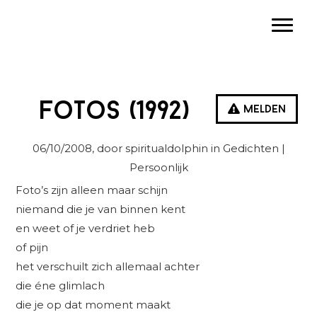
Spring
Door
Spring
Toggle
naar
naar
naar
de
de
de
hoofdnavigatie
hoofd
eerste
inhoud
sidebar
fotos (1992)
Melden
06/10/2008
, door spiritualdolphin in
Gedichten
|
Persoonlijk
Foto’s zijn alleen maar schijn
niemand die je van binnen kent
en weet of je verdriet heb
of pijn
het verschuilt zich allemaal achter
die éne glimlach
die je op dat moment maakt