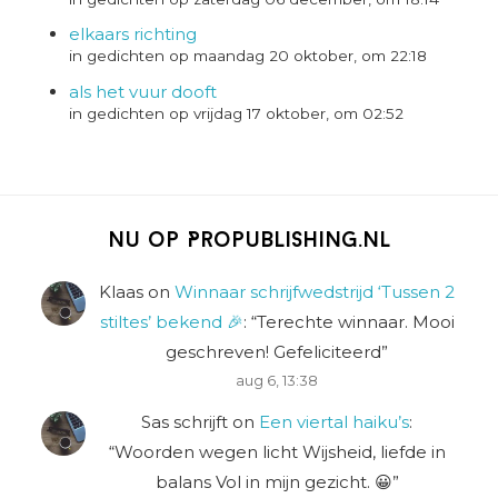
elkaars richting
in gedichten op maandag 20 oktober, om 22:18
als het vuur dooft
in gedichten op vrijdag 17 oktober, om 02:52
Nu op Propublishing.nl
Klaas
on
Winnaar schrijfwedstrijd ‘Tussen 2
stiltes’ bekend 🎉
: “
Terechte winnaar. Mooi
geschreven! Gefeliciteerd
”
aug 6, 13:38
Sas schrijft
on
Een viertal haiku’s
:
“
Woorden wegen licht Wijsheid, liefde in
balans Vol in mijn gezicht. 😀
”