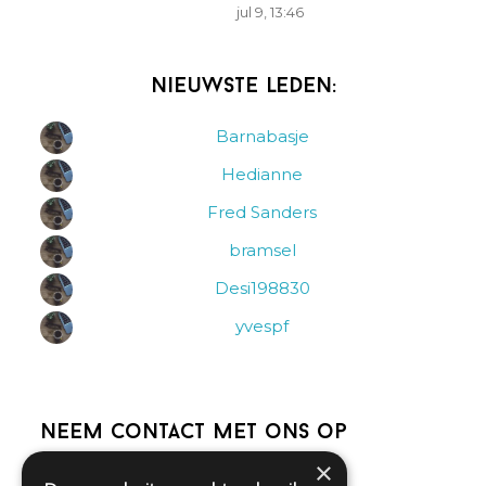
jul 9, 13:46
Nieuwste leden:
Barnabasje
Hedianne
Fred Sanders
bramsel
Desi198830
yvespf
Neem contact met ons op
×