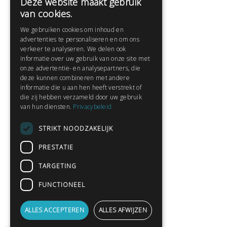
Deze website maakt gebruik
Help
van cookies.
Veelgestelde vragen
We gebruiken cookies om inhoud en
Contact
advertenties te personaliseren en om ons
Huisregels
verkeer te analyseren. We delen ook
informatie over uw gebruik van onze site met
onze advertentie- en analysepartners, die
deze kunnen combineren met andere
Snel naar:
informatie die u aan hen heeft verstrekt of
die zij hebben verzameld door uw gebruik
Gratis aanmelden
van hun diensten.
Privacybeleid
Inloggen
STRIKT NOODZAKELIJK
Privacybeleid
Huisregels
PRESTATIE
Contact
TARGETING
Verhalen lezen
FUNCTIONEEL
Gedichten lezen
Schrijfwedstrijden
ALLES ACCEPTEREN
ALLES AFWIJZEN
Schrijftips